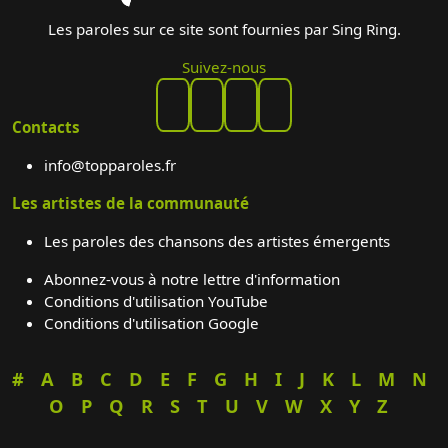
Les paroles sur ce site sont fournies par Sing Ring.
Suivez-nous
Contacts
info@topparoles.fr
Les artistes de la communauté
Les paroles des chansons des artistes émergents
Abonnez-vous à notre lettre d'information
Conditions d'utilisation YouTube
Conditions d'utilisation Google
#
A
B
C
D
E
F
G
H
I
J
K
L
M
N
O
P
Q
R
S
T
U
V
W
X
Y
Z