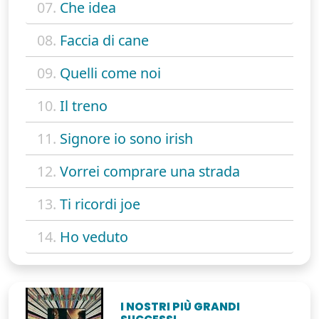
07.
Che idea
08.
Faccia di cane
09.
Quelli come noi
10.
Il treno
11.
Signore io sono irish
12.
Vorrei comprare una strada
13.
Ti ricordi joe
14.
Ho veduto
I NOSTRI PIÙ GRANDI