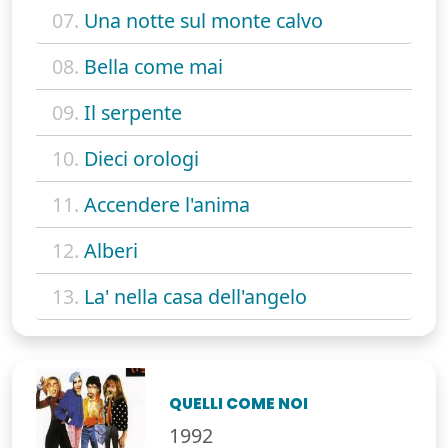
07.
Una notte sul monte calvo
08.
Bella come mai
09.
Il serpente
10.
Dieci orologi
11.
Accendere l'anima
12.
Alberi
13.
La' nella casa dell'angelo
QUELLI COME NOI
1992