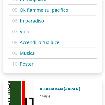
05.
Ok fiamme sul pacifico
06.
In paradiso
07.
Volo
08.
Accendi la tua luce
09.
Musica
10.
Poster
ALDEBARAN (JAPAN)
1999