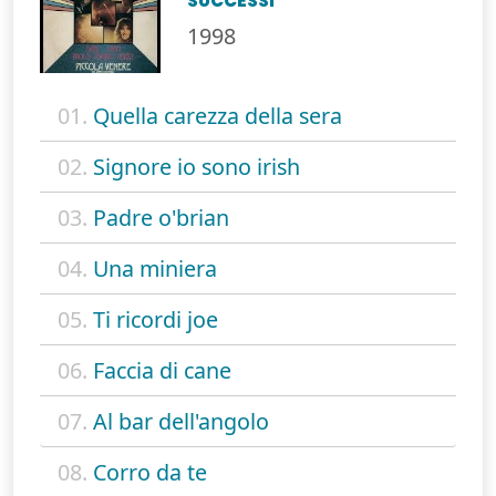
SUCCESSI
1998
01.
Quella carezza della sera
02.
Signore io sono irish
03.
Padre o'brian
04.
Una miniera
05.
Ti ricordi joe
06.
Faccia di cane
07.
Al bar dell'angolo
08.
Corro da te