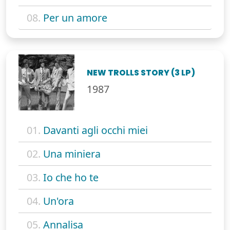
08.
Per un amore
NEW TROLLS STORY (3 LP)
1987
01.
Davanti agli occhi miei
02.
Una miniera
03.
Io che ho te
04.
Un'ora
05.
Annalisa