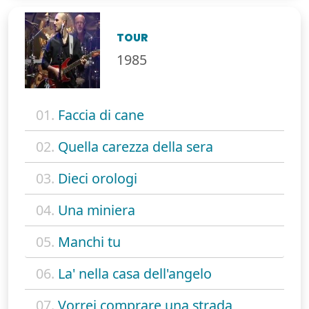
TOUR
1985
01.
Faccia di cane
02.
Quella carezza della sera
03.
Dieci orologi
04.
Una miniera
05.
Manchi tu
06.
La' nella casa dell'angelo
07.
Vorrei comprare una strada