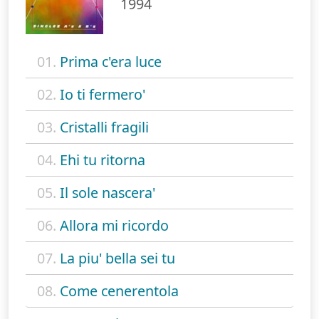
1994
01.
Prima c'era luce
02.
Io ti fermero'
03.
Cristalli fragili
04.
Ehi tu ritorna
05.
Il sole nascera'
06.
Allora mi ricordo
07.
La piu' bella sei tu
08.
Come cenerentola