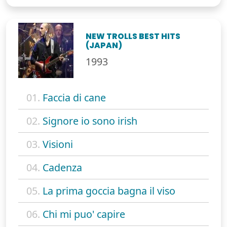
NEW TROLLS BEST HITS
(JAPAN)
1993
01.
Faccia di cane
02.
Signore io sono irish
03.
Visioni
04.
Cadenza
05.
La prima goccia bagna il viso
06.
Chi mi puo' capire