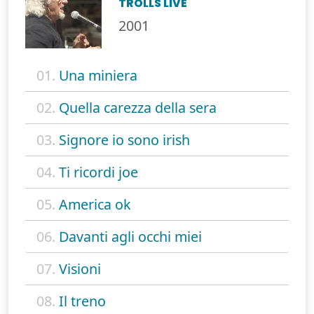
TROLLS LIVE
2001
01.
Una miniera
02.
Quella carezza della sera
03.
Signore io sono irish
04.
Ti ricordi joe
05.
America ok
06.
Davanti agli occhi miei
07.
Visioni
08.
Il treno