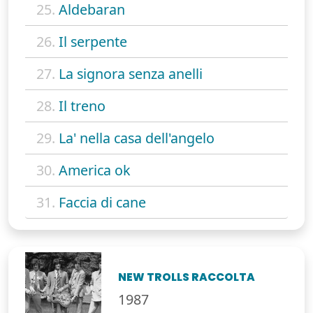
25.
Aldebaran
26.
Il serpente
27.
La signora senza anelli
28.
Il treno
29.
La' nella casa dell'angelo
30.
America ok
31.
Faccia di cane
NEW TROLLS RACCOLTA
1987