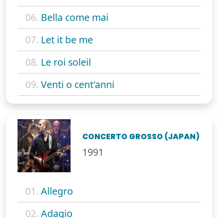
06.
Bella come mai
07.
Let it be me
08.
Le roi soleil
09.
Venti o cent'anni
CONCERTO GROSSO (JAPAN)
1991
01.
Allegro
02.
Adagio