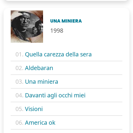
UNA MINIERA
1998
01.
Quella carezza della sera
02.
Aldebaran
03.
Una miniera
04.
Davanti agli occhi miei
05.
Visioni
06.
America ok