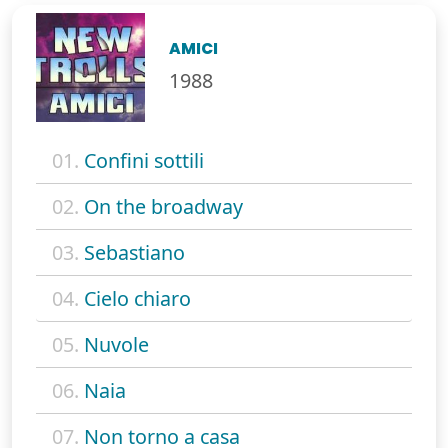
AMICI
1988
01.
Confini sottili
02.
On the broadway
03.
Sebastiano
04.
Cielo chiaro
05.
Nuvole
06.
Naia
07.
Non torno a casa