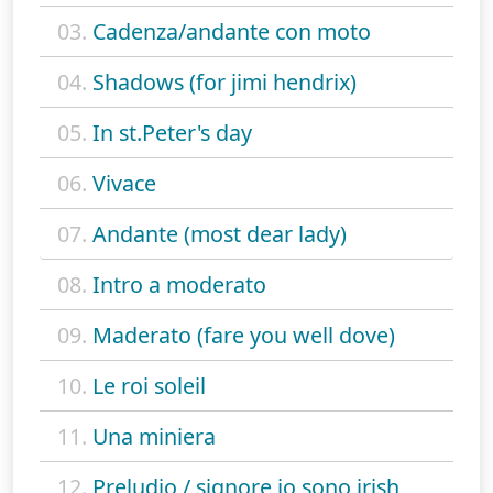
03.
Cadenza/andante con moto
04.
Shadows (for jimi hendrix)
05.
In st.Peter's day
06.
Vivace
07.
Andante (most dear lady)
08.
Intro a moderato
09.
Maderato (fare you well dove)
10.
Le roi soleil
11.
Una miniera
12.
Preludio / signore io sono irish