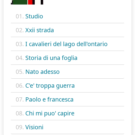
01.
Studio
02.
Xxii strada
03.
I cavalieri del lago dell'ontario
04.
Storia di una foglia
05.
Nato adesso
06.
C'e' troppa guerra
07.
Paolo e francesca
08.
Chi mi puo' capire
09.
Visioni