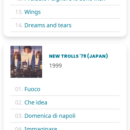
13.
Wings
14.
Dreams and tears
NEW TROLLS '79 (JAPAN)
1999
01.
Fuoco
02.
Che idea
03.
Domenica di napoli
04.
Immaginare