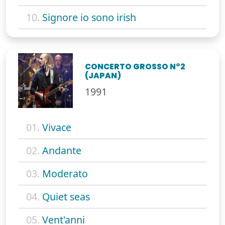
10.
Signore io sono irish
CONCERTO GROSSO N°2
(JAPAN)
1991
01.
Vivace
02.
Andante
03.
Moderato
04.
Quiet seas
05.
Vent'anni