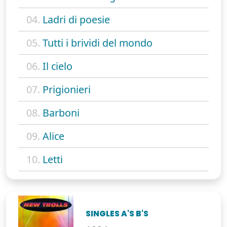
04.
Ladri di poesie
05.
Tutti i brividi del mondo
06.
Il cielo
07.
Prigionieri
08.
Barboni
09.
Alice
10.
Letti
SINGLES A'S B'S