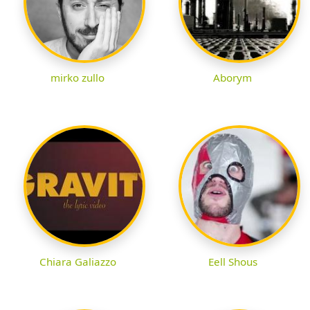
mirko zullo
Aborym
Chiara Galiazzo
Eell Shous