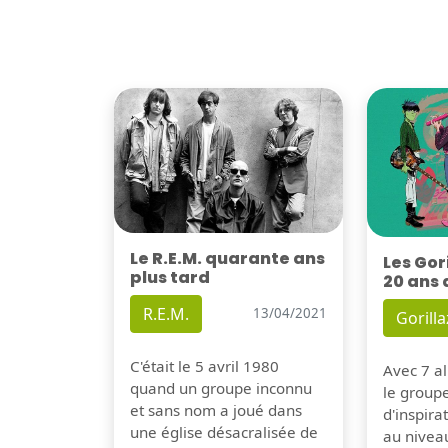
Le R.E.M. quarante ans
Les Gor
plus tard
20 ans 
R.E.M.
13/04/2021
Gorilla
C'était le 5 avril 1980
Avec 7 al
quand un groupe inconnu
le group
et sans nom a joué dans
d'inspira
une église désacralisée de
au nivea