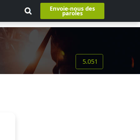
Envoie-nous des
paroles
5.051