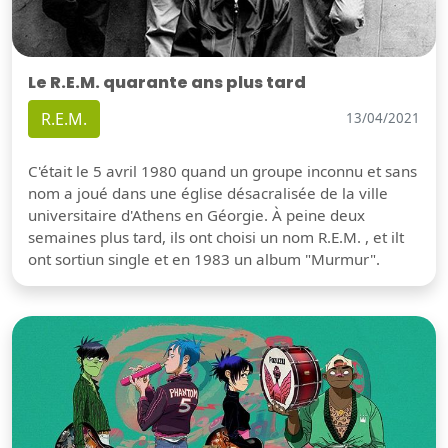
Le R.E.M. quarante ans plus tard
R.E.M.
13/04/2021
C'était le 5 avril 1980 quand un groupe inconnu et sans
nom a joué dans une église désacralisée de la ville
universitaire d'Athens en Géorgie. À peine deux
semaines plus tard, ils ont choisi un nom R.E.M. , et ilt
ont sortiun single et en 1983 un album "Murmur".