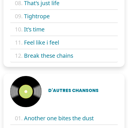
08.
That's just life
09.
Tightrope
10.
It's time
11.
Feel like i feel
12.
Break these chains
D'AUTRES CHANSONS
01.
Another one bites the dust