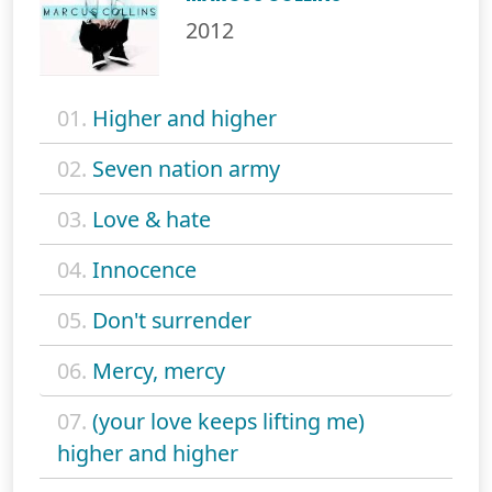
2012
01.
Higher and higher
02.
Seven nation army
03.
Love & hate
04.
Innocence
05.
Don't surrender
06.
Mercy, mercy
07.
(your love keeps lifting me)
higher and higher