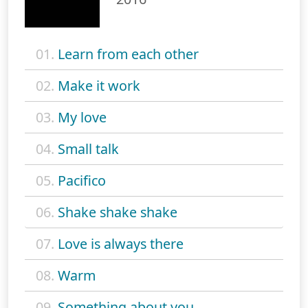
01.
Learn from each other
02.
Make it work
03.
My love
04.
Small talk
05.
Pacifico
06.
Shake shake shake
07.
Love is always there
08.
Warm
09.
Something about you