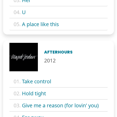
03.
Her
04.
U
05.
A place like this
AFTERHOURS
2012
01.
Take control
02.
Hold tight
03.
Give me a reason (for lovin' you)