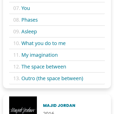
07.
You
08.
Phases
09.
Asleep
10.
What you do to me
11.
My imagination
12.
The space between
13.
Outro (the space between)
MAJID JORDAN
2016