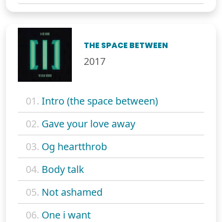
THE SPACE BETWEEN
2017
01.
Intro (the space between)
02.
Gave your love away
03.
Og heartthrob
04.
Body talk
05.
Not ashamed
06.
One i want