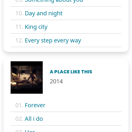
10.
Day and night
11.
King city
12.
Every step every way
A PLACE LIKE THIS
2014
01.
Forever
02.
All i do