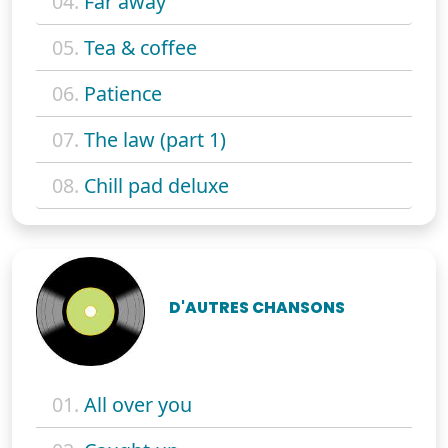
04.
Far away
05.
Tea & coffee
06.
Patience
07.
The law (part 1)
08.
Chill pad deluxe
D'AUTRES CHANSONS
01.
All over you