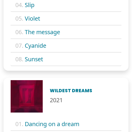
04.
Slip
05.
Violet
06.
The message
07.
Cyanide
08.
Sunset
WILDEST DREAMS
2021
01.
Dancing on a dream