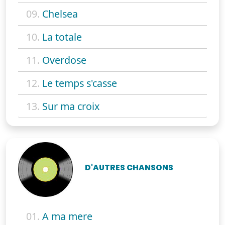
09.
Chelsea
10.
La totale
11.
Overdose
12.
Le temps s'casse
13.
Sur ma croix
D'AUTRES CHANSONS
01.
A ma mere