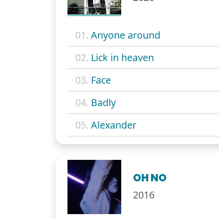
01.
Anyone around
02.
Lick in heaven
03.
Face
04.
Badly
05.
Alexander
OH NO
2016