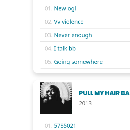
01.
New ogi
02.
Vv violence
03.
Never enough
04.
I talk bb
05.
Going somewhere
PULL MY HAIR B
2013
01.
5785021