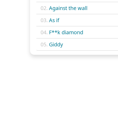
02.
Against the wall
03.
As if
04.
F**k diamond
05.
Giddy