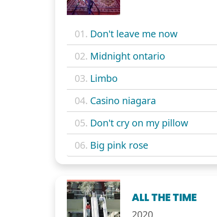
01.
Don't leave me now
02.
Midnight ontario
03.
Limbo
04.
Casino niagara
05.
Don't cry on my pillow
06.
Big pink rose
ALL THE TIME
2020