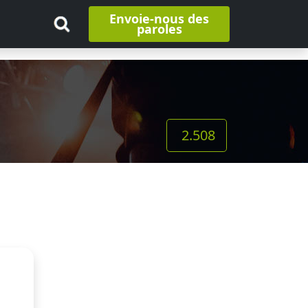
Envoie-nous des
paroles
2.508