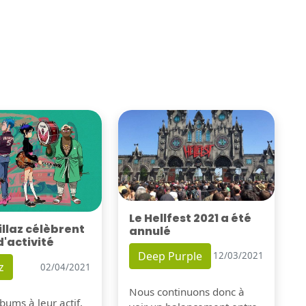
Le Hellfest 2021 a été
illaz célèbrent
annulé
d'activité
Deep Purple
12/03/2021
z
02/04/2021
Nous continuons donc à
bums à leur actif,