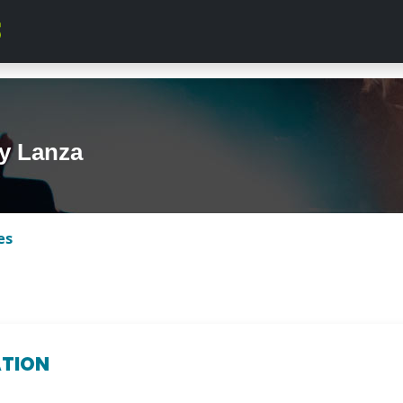
y Lanza
es
ATION