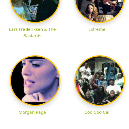
Lars Frederiksen & The
Extreme
Bastards
Morgan Page
Coo Coo Cal