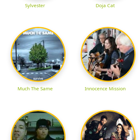
Sylvester
Doja Cat
Much The Same
Innocence Mission