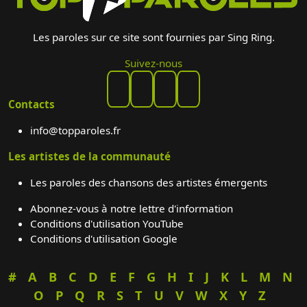
Les paroles sur ce site sont fournies par Sing Ring.
Suivez-nous
Contacts
info@topparoles.fr
Les artistes de la communauté
Les paroles des chansons des artistes émergents
Abonnez-vous à notre lettre d'information
Conditions d'utilisation YouTube
Conditions d'utilisation Google
#
A
B
C
D
E
F
G
H
I
J
K
L
M
N
O
P
Q
R
S
T
U
V
W
X
Y
Z