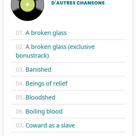
D'AUTRES CHANSONS
01.
A broken glass
02.
A broken glass (exclusive
bonustrack)
03.
Banished
04.
Beings of relief
05.
Bloodshed
06.
Boiling blood
07.
Coward as a slave