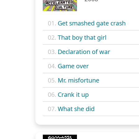
01.
Get smashed gate crash
02.
That boy that girl
03.
Declaration of war
04.
Game over
05.
Mr. misfortune
06.
Crank it up
07.
What she did