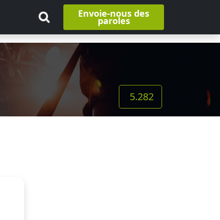
Envoie-nous des
paroles
5.282