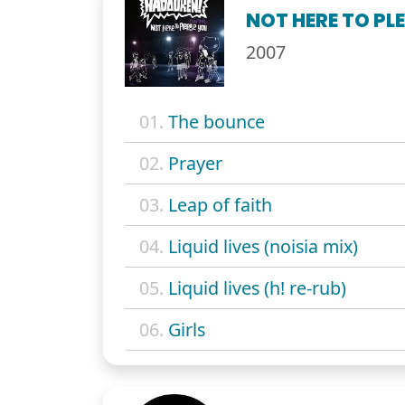
NOT HERE TO PL
2007
01.
The bounce
02.
Prayer
03.
Leap of faith
04.
Liquid lives (noisia mix)
05.
Liquid lives (h! re-rub)
06.
Girls