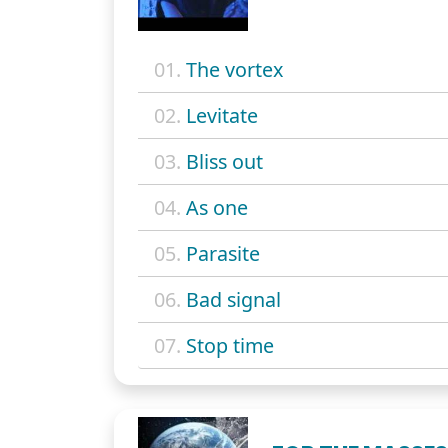
01.
The vortex
02.
Levitate
03.
Bliss out
04.
As one
05.
Parasite
06.
Bad signal
07.
Stop time