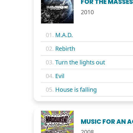
FOR THE MASSE
2010
01.
M.A.D.
02.
Rebirth
03.
Turn the lights out
04.
Evil
05.
House is falling
MUSIC FOR AN 
2008