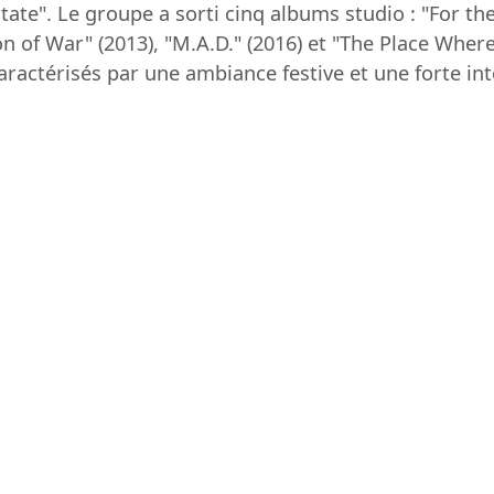
itate". Le groupe a sorti cinq albums studio : "For th
on of War" (2013), "M.A.D." (2016) et "The Place Whe
actérisés par une ambiance festive et une forte inte