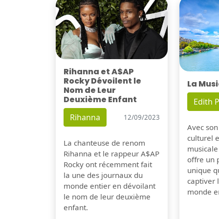
Rihanna et A$AP
Rocky Dévoilent le
La Musi
Nom de Leur
Deuxième Enfant
Edith P
Rihanna
12/09/2023
Avec son
culturel 
La chanteuse de renom
musicale
Rihanna et le rappeur A$AP
offre un
Rocky ont récemment fait
unique q
la une des journaux du
captiver
monde entier en dévoilant
monde en
le nom de leur deuxième
enfant.