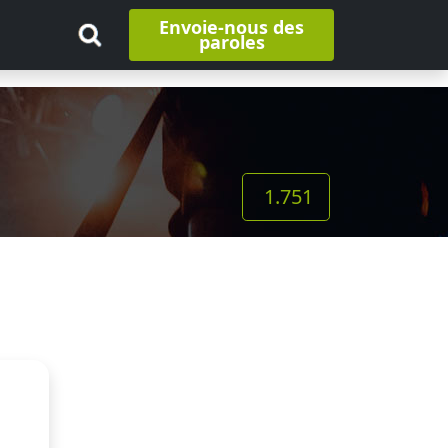
Envoie-nous des
paroles
1.751