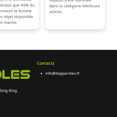
 textes que 99% du
dans la catégorie Meilleure
crivent la femme
actrice.
 objet disponible
me macho.
Contacts
info@topparoles.fr
 Sing Ring.