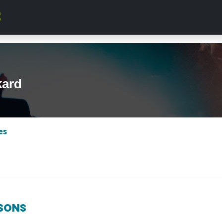
kard
es
SONS