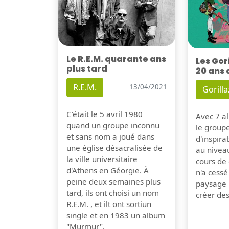
Le R.E.M. quarante ans
Les Gor
plus tard
20 ans 
R.E.M.
13/04/2021
Gorilla
C'était le 5 avril 1980
Avec 7 al
quand un groupe inconnu
le group
et sans nom a joué dans
d'inspira
une église désacralisée de
au nivea
la ville universitaire
cours de 
d'Athens en Géorgie. À
n'a cessé
peine deux semaines plus
paysage 
tard, ils ont choisi un nom
créer de
R.E.M. , et ilt ont sortiun
single et en 1983 un album
"Murmur".