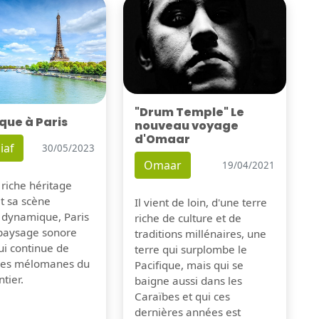
"Drum Temple" Le
que à Paris
nouveau voyage
d'Omaar
iaf
30/05/2023
Omaar
19/04/2021
 riche héritage
et sa scène
Il vient de loin, d'une terre
 dynamique, Paris
riche de culture et de
 paysage sonore
traditions millénaires, une
ui continue de
terre qui surplombe le
 les mélomanes du
Pacifique, mais qui se
tier.
baigne aussi dans les
Caraïbes et qui ces
dernières années est