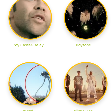
Troy Cassar-Daley
Boyzone
Tripod
Bliss N Eso