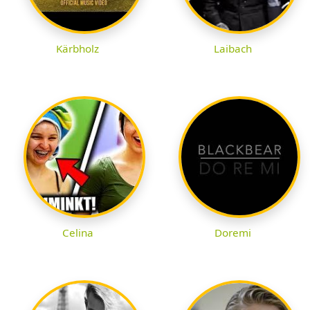
Kärbholz
Laibach
Celina
Doremi