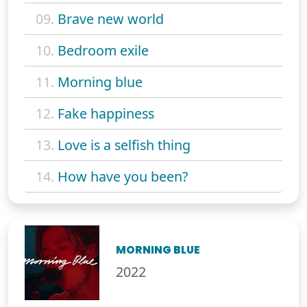
09.
Brave new world
10.
Bedroom exile
11.
Morning blue
12.
Fake happiness
13.
Love is a selfish thing
14.
How have you been?
MORNING BLUE
2022