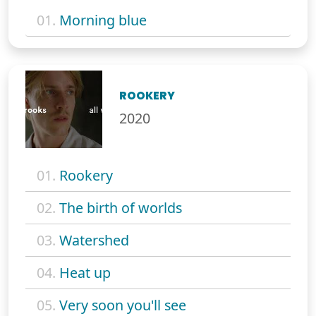
01.
Morning blue
ROOKERY
2020
01.
Rookery
02.
The birth of worlds
03.
Watershed
04.
Heat up
05.
Very soon you'll see