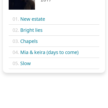
01.
New estate
02.
Bright lies
03.
Chapels
04.
Mia & keira (days to come)
05.
Slow