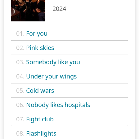
2024
01.
For you
02.
Pink skies
03.
Somebody like you
04.
Under your wings
05.
Cold wars
06.
Nobody likes hospitals
07.
Fight club
08.
Flashlights