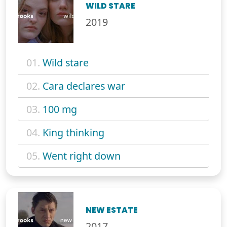
WILD STARE
2019
01.
Wild stare
02.
Cara declares war
03.
100 mg
04.
King thinking
05.
Went right down
NEW ESTATE
2017