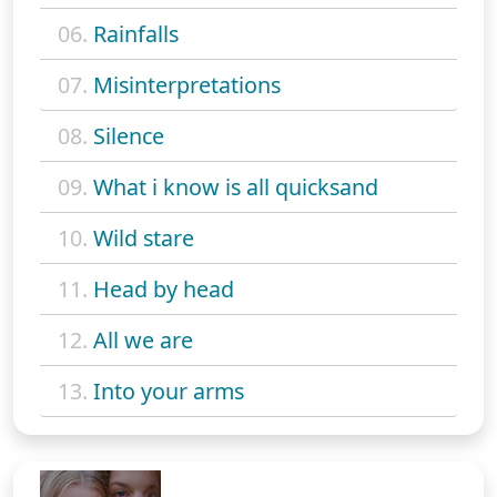
06.
Rainfalls
07.
Misinterpretations
08.
Silence
09.
What i know is all quicksand
10.
Wild stare
11.
Head by head
12.
All we are
13.
Into your arms