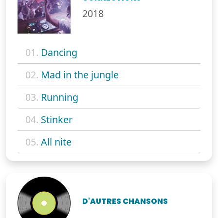
2018
01.
Dancing
02.
Mad in the jungle
03.
Running
04.
Stinker
05.
All nite
D'AUTRES CHANSONS