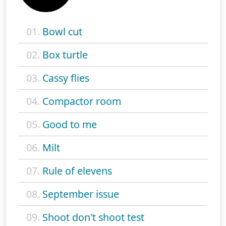
01.
Bowl cut
02.
Box turtle
03.
Cassy flies
04.
Compactor room
05.
Good to me
06.
Milt
07.
Rule of elevens
08.
September issue
09.
Shoot don't shoot test