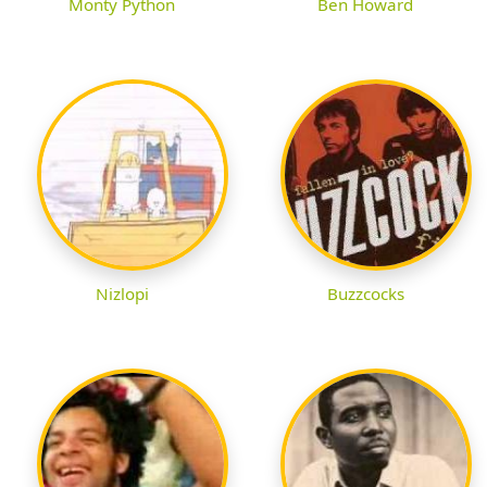
Monty Python
Ben Howard
Nizlopi
Buzzcocks