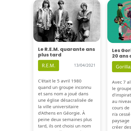
Le R.E.M. quarante ans
Les Gor
plus tard
20 ans 
R.E.M.
13/04/2021
Gorilla
C'était le 5 avril 1980
Avec 7 al
quand un groupe inconnu
le group
et sans nom a joué dans
d'inspira
une église désacralisée de
au nivea
la ville universitaire
cours de 
d'Athens en Géorgie. À
n'a cessé
peine deux semaines plus
paysage 
tard, ils ont choisi un nom
créer de