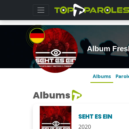
Album Fres
Albums
Parol
Albums
SEHT ES EIN
2020