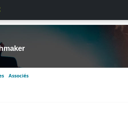
hmaker
es
Associés