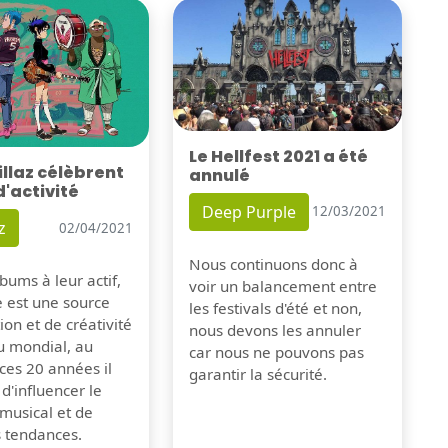
Le Hellfest 2021 a été
illaz célèbrent
annulé
d'activité
Deep Purple
12/03/2021
z
02/04/2021
Nous continuons donc à
bums à leur actif,
voir un balancement entre
e est une source
les festivals d'été et non,
tion et de créativité
nous devons les annuler
u mondial, au
car nous ne pouvons pas
ces 20 années il
garantir la sécurité.
 d'influencer le
musical et de
s tendances.