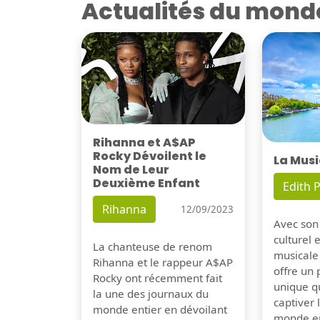
Actualités du mond
Rihanna et A$AP
Rocky Dévoilent le
La Musi
Nom de Leur
Deuxième Enfant
Edith P
Rihanna
12/09/2023
Avec son
culturel 
La chanteuse de renom
musicale
Rihanna et le rappeur A$AP
offre un
Rocky ont récemment fait
unique q
la une des journaux du
captiver
monde entier en dévoilant
monde en