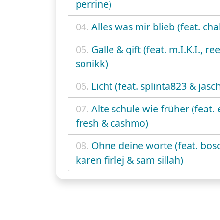
perrine)
04.
Alles was mir blieb (feat. ch
05.
Galle & gift (feat. m.I.K.I., re
sonikk)
06.
Licht (feat. splinta823 & jasc
07.
Alte schule wie früher (feat.
fresh & cashmo)
08.
Ohne deine worte (feat. bosc
karen firlej & sam sillah)