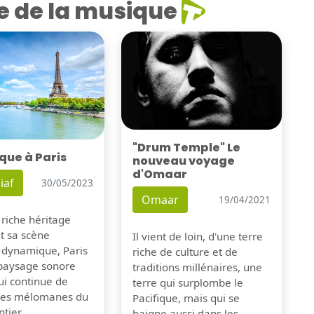
e de la musique
"Drum Temple" Le
que à Paris
nouveau voyage
d'Omaar
iaf
30/05/2023
Omaar
19/04/2021
 riche héritage
et sa scène
Il vient de loin, d'une terre
 dynamique, Paris
riche de culture et de
 paysage sonore
traditions millénaires, une
ui continue de
terre qui surplombe le
 les mélomanes du
Pacifique, mais qui se
tier.
baigne aussi dans les