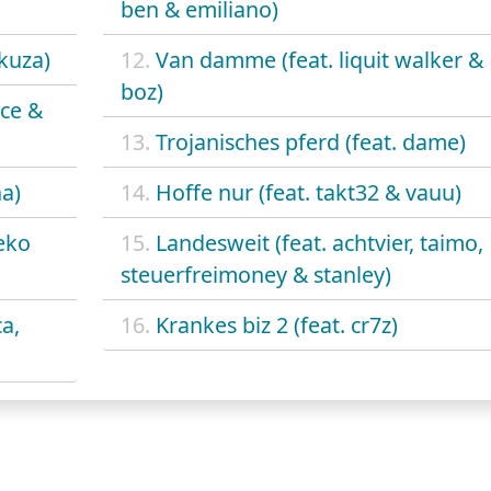
ben & emiliano)
akuza)
12.
Van damme (feat. liquit walker &
boz)
ece &
13.
Trojanisches pferd (feat. dame)
ha)
14.
Hoffe nur (feat. takt32 & vauu)
 eko
15.
Landesweit (feat. achtvier, taimo,
steuerfreimoney & stanley)
a,
16.
Krankes biz 2 (feat. cr7z)