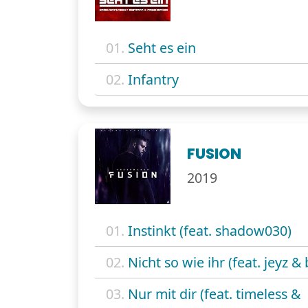
01.
Seht es ein
02.
Infantry
FUSION
2019
01.
Instinkt (feat. shadow030)
02.
Nicht so wie ihr (feat. jeyz &
03.
Nur mit dir (feat. timeless &