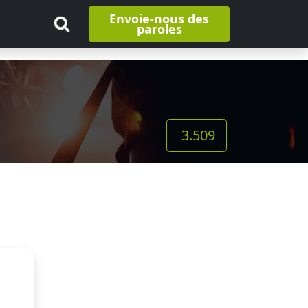
Envoie-nous des
paroles
3.509