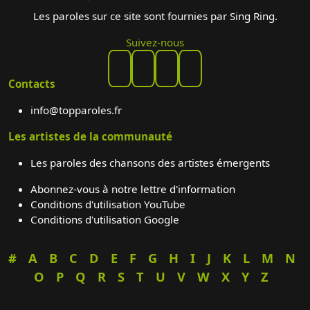
Les paroles sur ce site sont fournies par Sing Ring.
Suivez-nous
Contacts
info@topparoles.fr
Les artistes de la communauté
Les paroles des chansons des artistes émergents
Abonnez-vous à notre lettre d'information
Conditions d'utilisation YouTube
Conditions d'utilisation Google
#
A
B
C
D
E
F
G
H
I
J
K
L
M
N
O
P
Q
R
S
T
U
V
W
X
Y
Z