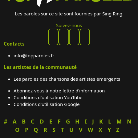
Les paroles sur ce site sont fournies par Sing Ring.
Suivez-nous
Contacts
info@topparoles.fr
Les artistes de la communauté
Les paroles des chansons des artistes émergents
Abonnez-vous à notre lettre d'information
Conditions d'utilisation YouTube
Conditions d'utilisation Google
#
A
B
C
D
E
F
G
H
I
J
K
L
M
N
O
P
Q
R
S
T
U
V
W
X
Y
Z