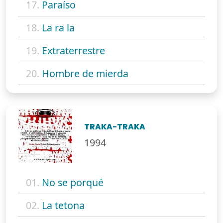
17.
Paraíso
18.
La ra la
19.
Extraterrestre
20.
Hombre de mierda
TRAKA-TRAKA
1994
01.
No se porqué
02.
La tetona