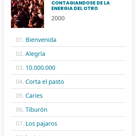
CONTAGIANDOSE DE LA
ENERGIA DEL OTRO
2000
01.
Bienvenida
02.
Alegría
03.
10.000.000
04.
Corta el pasto
05.
Caries
06.
Tiburón
07.
Los pajaros