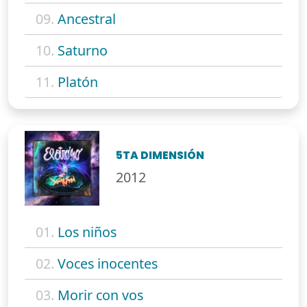
09.
Ancestral
10.
Saturno
11.
Platón
5TA DIMENSIÓN
2012
01.
Los niños
02.
Voces inocentes
03.
Morir con vos