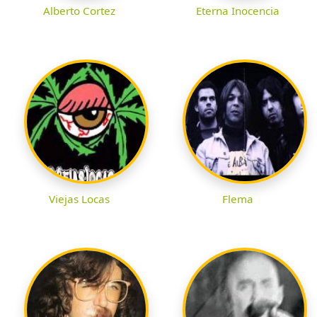
Alberto Cortez
Eterna Inocencia
Viejas Locas
Flema