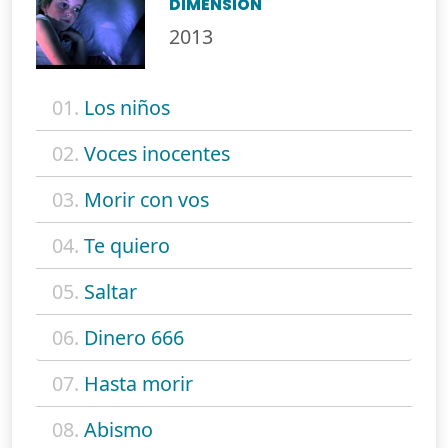
DIMENSIÓN
2013
01.
Los niños
02.
Voces inocentes
03.
Morir con vos
04.
Te quiero
05.
Saltar
06.
Dinero 666
07.
Hasta morir
08.
Abismo