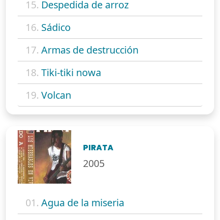
15.
Despedida de arroz
16.
Sádico
17.
Armas de destrucción
18.
Tiki-tiki nowa
19.
Volcan
PIRATA
2005
01.
Agua de la miseria