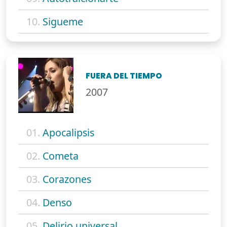
10.
Sigueme
FUERA DEL TIEMPO
2007
01.
Apocalipsis
02.
Cometa
03.
Corazones
04.
Denso
05.
Delirio universal