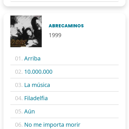
ABRECAMINOS
1999
01.
Arriba
02.
10.000.000
03.
La música
04.
Filadelfia
05.
Aún
06.
No me importa morir