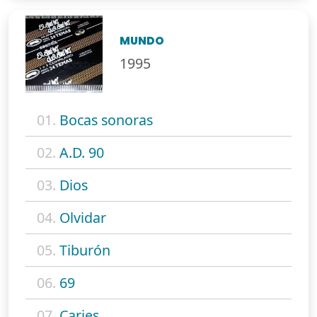
MUNDO
1995
01.
Bocas sonoras
02.
A.D. 90
03.
Dios
04.
Olvidar
05.
Tiburón
06.
69
07.
Caries