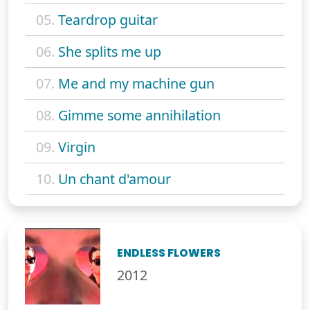
05.
Teardrop guitar
06.
She splits me up
07.
Me and my machine gun
08.
Gimme some annihilation
09.
Virgin
10.
Un chant d'amour
ENDLESS FLOWERS
2012