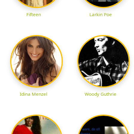
Fifteen
Larkin Poe
Idina Menzel
Woody Guthrie