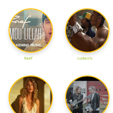
Raef
Ludacris