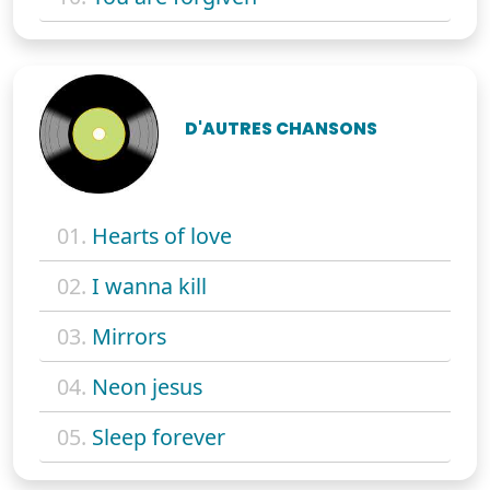
D'AUTRES CHANSONS
01.
Hearts of love
02.
I wanna kill
03.
Mirrors
04.
Neon jesus
05.
Sleep forever