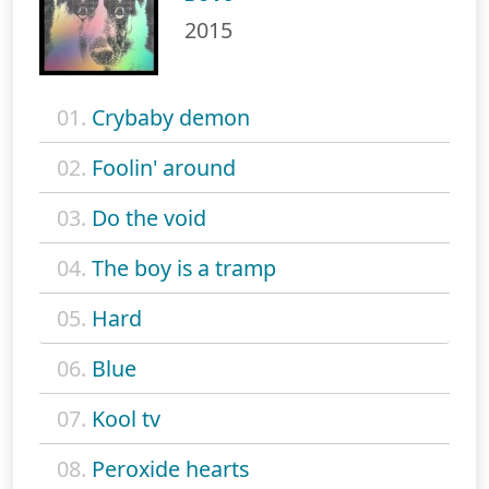
2015
01.
Crybaby demon
02.
Foolin' around
03.
Do the void
04.
The boy is a tramp
05.
Hard
06.
Blue
07.
Kool tv
08.
Peroxide hearts