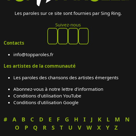
Les paroles sur ce site sont fournies par Sing Ring.
Suivez-nous
Contacts
info@topparoles.fr
Les artistes de la communauté
Les paroles des chansons des artistes émergents
Abonnez-vous à notre lettre d'information
Conditions d'utilisation YouTube
Conditions d'utilisation Google
#
A
B
C
D
E
F
G
H
I
J
K
L
M
N
O
P
Q
R
S
T
U
V
W
X
Y
Z