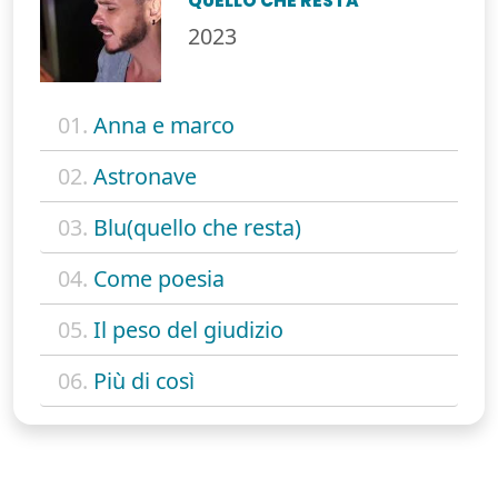
QUELLO CHE RESTA
2023
01.
Anna e marco
02.
Astronave
03.
Blu(quello che resta)
04.
Come poesia
05.
Il peso del giudizio
06.
Più di così