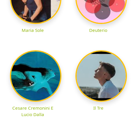
Maria Sole
Deuterio
Cesare Cremonini E
Il Tre
Lucio Dalla