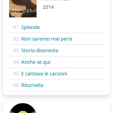
2014
01.
Splende
02.
Non saremo mai persi
03.
Storia disonesta
04.
Anche se qui
05.
E cantava le canzoni
06.
Riturnella