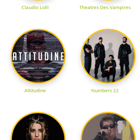
Claudio Lolli
Theatres Des Vampires
Attitudine
Numbers 22