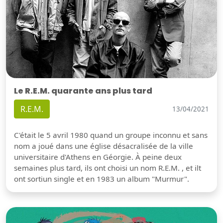
Le R.E.M. quarante ans plus tard
R.E.M.
13/04/2021
C'était le 5 avril 1980 quand un groupe inconnu et sans
nom a joué dans une église désacralisée de la ville
universitaire d'Athens en Géorgie. À peine deux
semaines plus tard, ils ont choisi un nom R.E.M. , et ilt
ont sortiun single et en 1983 un album "Murmur".