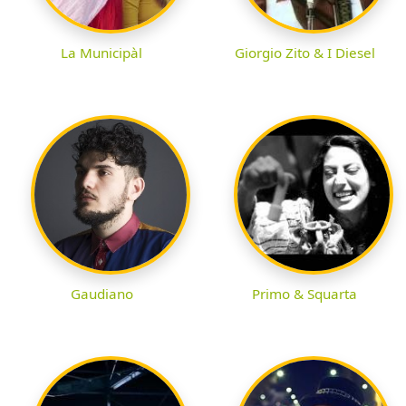
La Municipàl
Giorgio Zito & I Diesel
Gaudiano
Primo & Squarta