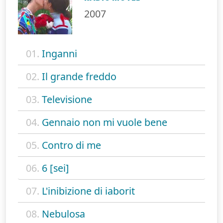
2007
01.
Inganni
02.
Il grande freddo
03.
Televisione
04.
Gennaio non mi vuole bene
05.
Contro di me
06.
6 [sei]
07.
L'inibizione di iaborit
08.
Nebulosa