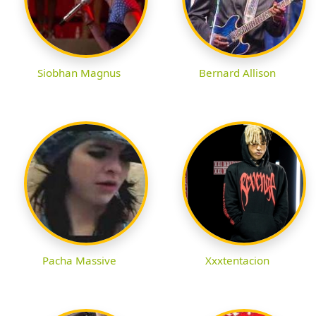
Siobhan Magnus
Bernard Allison
Pacha Massive
Xxxtentacion