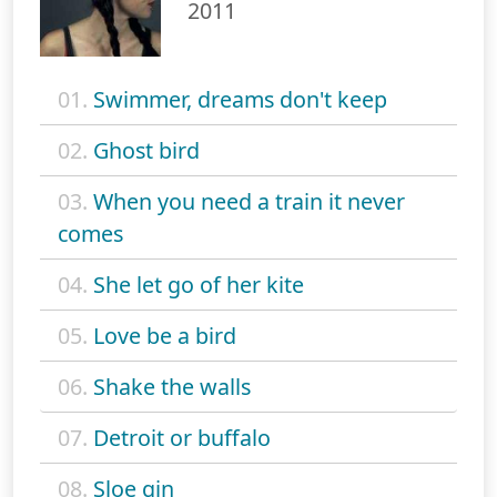
2011
01.
Swimmer, dreams don't keep
02.
Ghost bird
03.
When you need a train it never
comes
04.
She let go of her kite
05.
Love be a bird
06.
Shake the walls
07.
Detroit or buffalo
08.
Sloe gin