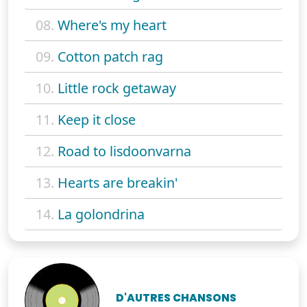
08.
Where's my heart
09.
Cotton patch rag
10.
Little rock getaway
11.
Keep it close
12.
Road to lisdoonvarna
13.
Hearts are breakin'
14.
La golondrina
D'AUTRES CHANSONS