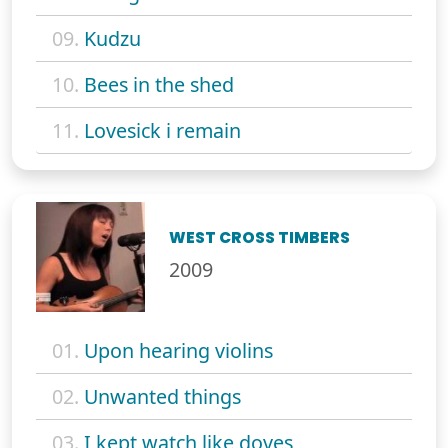
09.
Kudzu
10.
Bees in the shed
11.
Lovesick i remain
WEST CROSS TIMBERS
2009
01.
Upon hearing violins
02.
Unwanted things
03.
I kept watch like doves