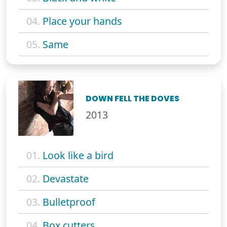
04.
Place your hands
05.
Same
DOWN FELL THE DOVES
2013
01.
Look like a bird
02.
Devastate
03.
Bulletproof
04.
Box cutters