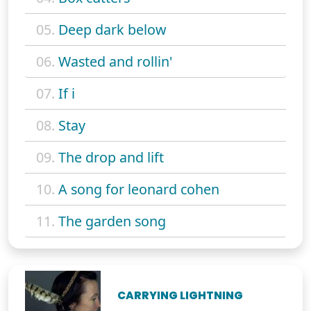
05.
Deep dark below
06.
Wasted and rollin'
07.
If i
08.
Stay
09.
The drop and lift
10.
A song for leonard cohen
11.
The garden song
CARRYING LIGHTNING