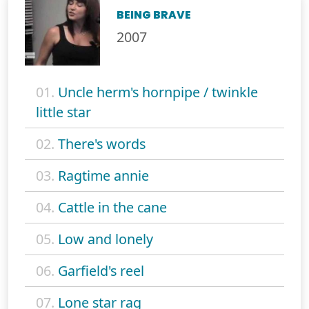
BEING BRAVE
2007
01.
Uncle herm's hornpipe / twinkle
little star
02.
There's words
03.
Ragtime annie
04.
Cattle in the cane
05.
Low and lonely
06.
Garfield's reel
07.
Lone star rag