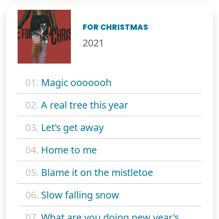
FOR CHRISTMAS
2021
01.
Magic ooooooh
02.
A real tree this year
03.
Let's get away
04.
Home to me
05.
Blame it on the mistletoe
06.
Slow falling snow
07.
What are you doing new year's