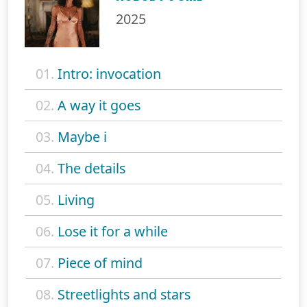
2025
01.
Intro: invocation
02.
A way it goes
03.
Maybe i
04.
The details
05.
Living
06.
Lose it for a while
07.
Piece of mind
08.
Streetlights and stars