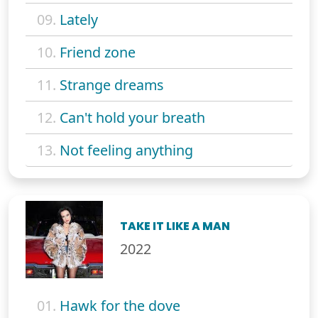
09.
Lately
10.
Friend zone
11.
Strange dreams
12.
Can't hold your breath
13.
Not feeling anything
TAKE IT LIKE A MAN
2022
01.
Hawk for the dove