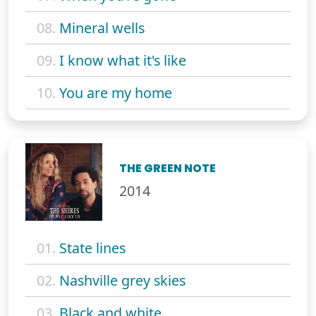
08.
Mineral wells
09.
I know what it's like
10.
You are my home
THE GREEN NOTE
2014
01.
State lines
02.
Nashville grey skies
03.
Black and white