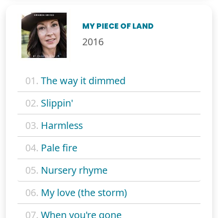
MY PIECE OF LAND
2016
01.
The way it dimmed
02.
Slippin'
03.
Harmless
04.
Pale fire
05.
Nursery rhyme
06.
My love (the storm)
07.
When you're gone