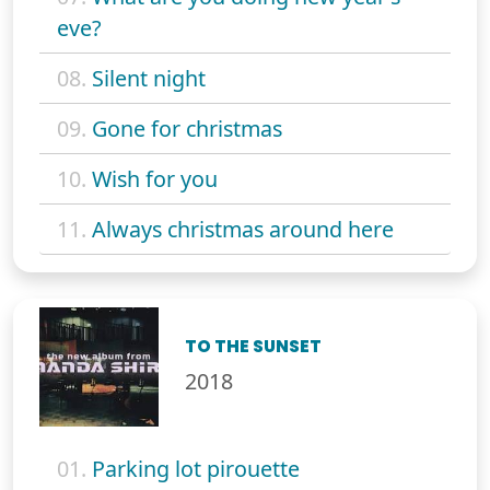
eve?
08.
Silent night
09.
Gone for christmas
10.
Wish for you
11.
Always christmas around here
TO THE SUNSET
2018
01.
Parking lot pirouette