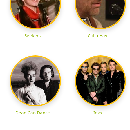
Seekers
Colin Hay
Dead Can Dance
Inxs