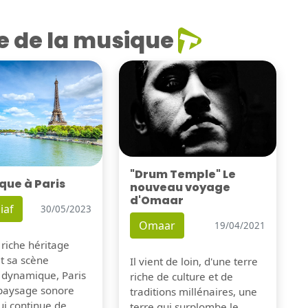
e de la musique
"Drum Temple" Le
que à Paris
nouveau voyage
d'Omaar
iaf
30/05/2023
Omaar
19/04/2021
 riche héritage
et sa scène
Il vient de loin, d'une terre
 dynamique, Paris
riche de culture et de
 paysage sonore
traditions millénaires, une
ui continue de
terre qui surplombe le