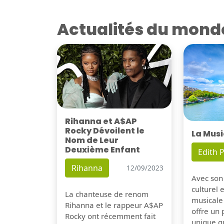
Actualités du mond
Rihanna et A$AP
Rocky Dévoilent le
La Musi
Nom de Leur
Deuxième Enfant
Edith P
Rihanna
12/09/2023
Avec son
culturel 
La chanteuse de renom
musicale
Rihanna et le rappeur A$AP
offre un
Rocky ont récemment fait
unique q