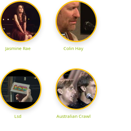
Jasmine Rae
Colin Hay
Lsd
Australian Crawl