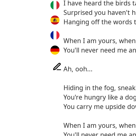
I have heard the birds 
Surprised you haven't 
Hanging off the words 
When I am yours, when 
You'll never need me a
Ah, ooh...
Hiding in the fog, snea
You're hungry like a do
You carry me upside d
When I am yours, when 
You'll never need me a