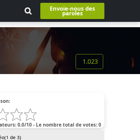
Envoie-nous des
paroles
1.023
nson:
ateurs: 0.0/10 - Le nombre total de votes: 0
éo(
1
de 3)