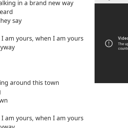
talking in a brand new way
heard
they say
I am yours, when I am yours
nyway
king around this town
g
own
I am yours, when I am yours
nyway