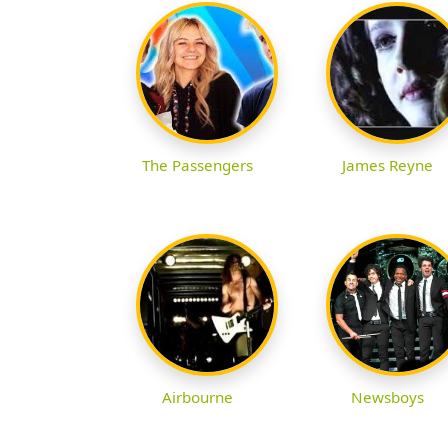
The Passengers
James Reyne
Airbourne
Newsboys