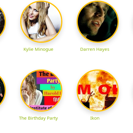
Kylie Minogue
Darren Hayes
The Birthday Party
Ikon