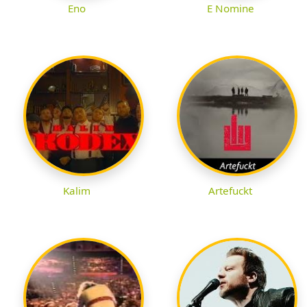
Eno
E Nomine
Kalim
Artefuckt