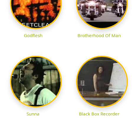
Godflesh
Brotherhood Of Man
Sunna
Black Box Recorder