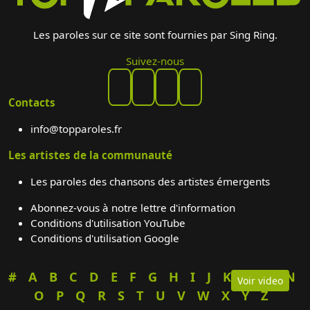
Les paroles sur ce site sont fournies par Sing Ring.
Suivez-nous
Contacts
info@topparoles.fr
Les artistes de la communauté
Les paroles des chansons des artistes émergents
Abonnez-vous à notre lettre d'information
Conditions d'utilisation YouTube
Conditions d'utilisation Google
#
A
B
C
D
E
F
G
H
I
J
K
L
M
N
Voir video
O
P
Q
R
S
T
U
V
W
X
Y
Z