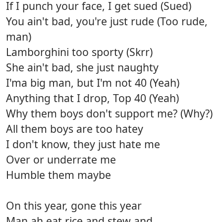
If I punch your face, I get sued (Sued)
You ain't bad, you're just rude (Too rude,
man)
Lamborghini too sporty (Skrr)
She ain't bad, she just naughty
I'ma big man, but I'm not 40 (Yeah)
Anything that I drop, Top 40 (Yeah)
Why them boys don't support me? (Why?)
All them boys are too hatey
I don't know, they just hate me
Over or underrate me
Humble them maybe
On this year, gone this year
Man ah eat rice and stew and