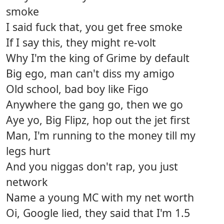
smoke
I said fuck that, you get free smoke
If I say this, they might re-volt
Why I'm the king of Grime by default
Big ego, man can't diss my amigo
Old school, bad boy like Figo
Anywhere the gang go, then we go
Aye yo, Big Flipz, hop out the jet first
Man, I'm running to the money till my
legs hurt
And you niggas don't rap, you just
network
Name a young MC with my net worth
Oi, Google lied, they said that I'm 1.5