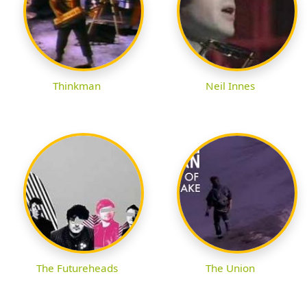
Thinkman
Neil Innes
The Futureheads
The Union