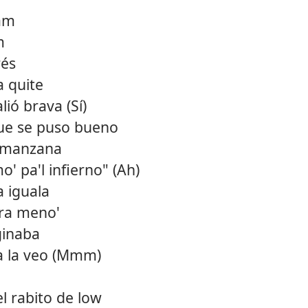
am
m
rés
a quite
lió brava (Sí)
ue se puso bueno
 manzana
' pa'l infierno" (Ah)
 iguala
ara meno'
ginaba
ta la veo (Mmm)
l rabito de low