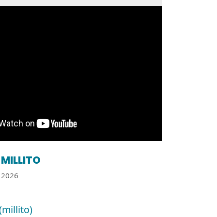
MILLITO
2026
(millito)