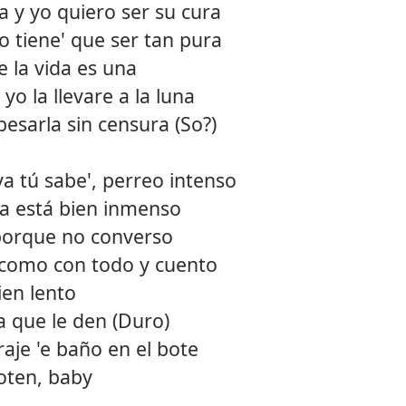
 y yo quiero ser su cura
12.
Canto
o tiene' que ser tan pura
e la vida es una
13.
Mejor
o la llevare a la luna
14.
Goal
esarla sin censura (So?)
15.
Bby b
 ya tú sabe', perreo intenso
16.
Bonni
ya está bien inmenso
 porque no converso
e como con todo y cuento
ien lento
a que le den (Duro)
aje 'e baño en el bote
zoten, baby