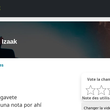
 Izaak
es
Vote la cha
 gavete
Note des utilis
 una nota por ahí
Changer la vid