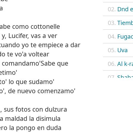
ta
02.
Dnd e
03.
Tiemb
 sabe como cottonelle
y, Lucifer, vas a ver
04.
Fuga
cuando yo te empiece a dar
05.
Uva
ido te vo'a voltear
re comandamo'Sabe que
06.
Al k-r
etimo'
07.
Shab
to' lo que sudamo'
o', de nuevo comenzamo'
08.
Flow
09.
4 eve
, sus fotos con dulzura
la maldad la disimula
10.
N.A.
ero la pongo en duda
11.
Cielo