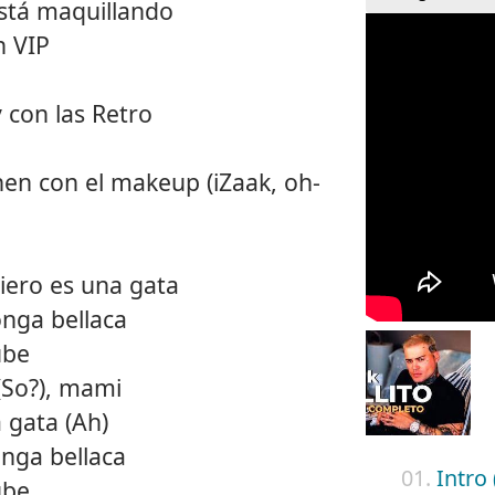
está maquillando
n VIP
y con las Retro
inen con el makeup (iZaak, oh-
iero es una gata
nga bellaca
ube
(So?), mami
 gata (Ah)
nga bellaca
01.
Intro 
ube