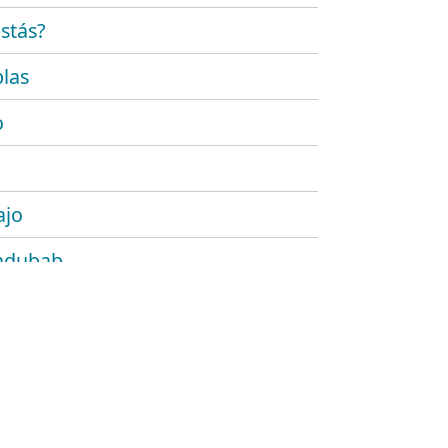
stás?
las
o
ajo
adubab
r
 platónico