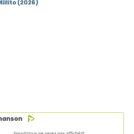
illito (2026)
chanson
Email(Vous ne serez pas affiché)*