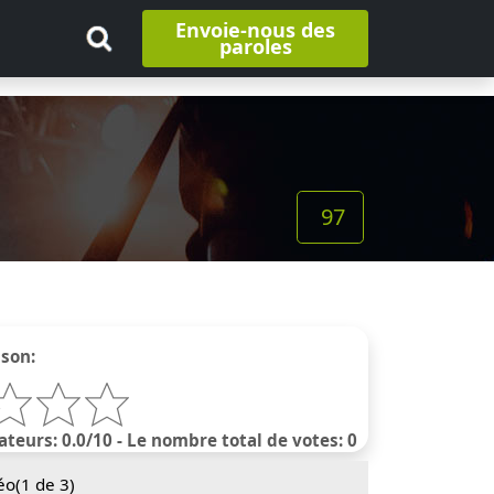
Envoie-nous des
paroles
97
nson:
ateurs: 0.0/10 - Le nombre total de votes: 0
éo(
1
de 3)