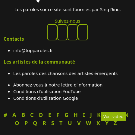
Les paroles sur ce site sont fournies par Sing Ring.
Suivez-nous
Contacts
info@topparoles.fr
Les artistes de la communauté
Les paroles des chansons des artistes émergents
Abonnez-vous à notre lettre d'information
Conditions d'utilisation YouTube
Conditions d'utilisation Google
#
A
B
C
D
E
F
G
H
I
J
K
L
M
N
Voir video
O
P
Q
R
S
T
U
V
W
X
Y
Z