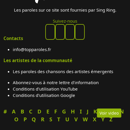
Les paroles sur ce site sont fournies par Sing Ring.
Suivez-nous
Contacts
info@topparoles.fr
Les artistes de la communauté
Les paroles des chansons des artistes émergents
Abonnez-vous à notre lettre d'information
Conditions d'utilisation YouTube
Conditions d'utilisation Google
#
A
B
C
D
E
F
G
H
I
J
K
L
M
N
Voir video
O
P
Q
R
S
T
U
V
W
X
Y
Z