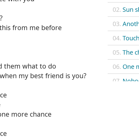
02.
Sun s
?
03.
Anoth
 this from me before
04.
Touch
05.
The c
ked them what to do
06.
One 
 when my best friend is you?
07.
Nobo
ce
08.
When
e
09.
Don't
 one more chance
10.
Look 
ce
11.
Nobod