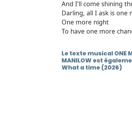
And I'll come shining t
Darling, all I ask is on
One more night
To have one more chan
Le texte musical ONE
MANILOW est égalemen
What a time (2026)