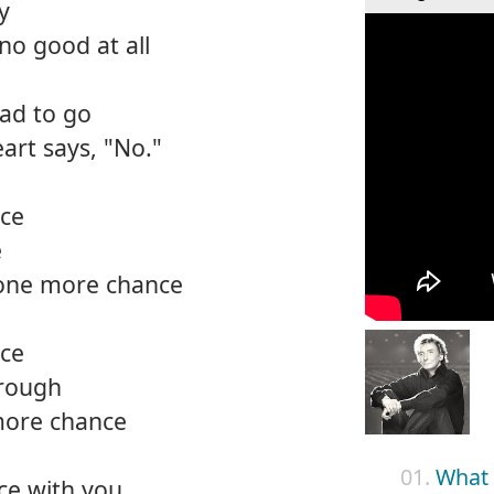
y
no good at all
ad to go
art says, "No."
ce
e
 one more chance
ce
hrough
 more chance
01.
What 
ce with you