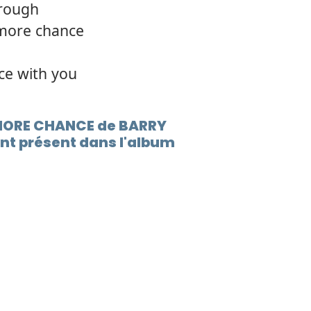
hrough
12.
Comin
e more chance
ce with you
 MORE CHANCE de BARRY
t présent dans l'album