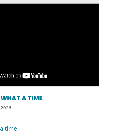
WHAT A TIME
2026
a time