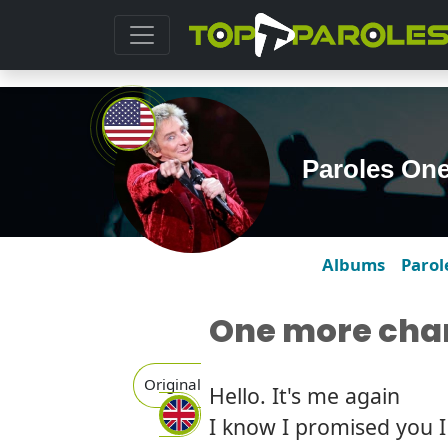
Paroles On
Albums
Parol
One more cha
Original
Hello. It's me again
I know I promised you I 