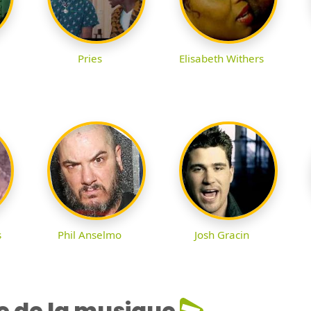
Pries
Elisabeth Withers
s
Phil Anselmo
Josh Gracin
e de la musique