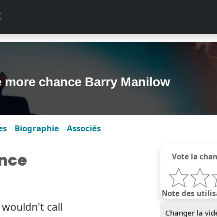
e more chance Barry Manilow
es
Biographie
Associés
nce
Vote la cha
Note des utilis
wouldn't call
Changer la vid