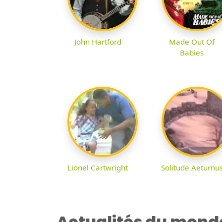
John Hartford
Made Out Of
Babies
Lionel Cartwright
Solitude Aeturnu
Actualités du mond