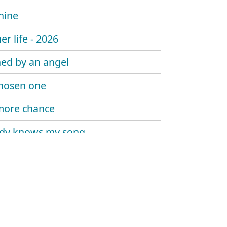
hine
er life - 2026
ed by an angel
hosen one
more chance
dy knows my song
 sombody say's goodbye
 trouble the water
at me now
y told me