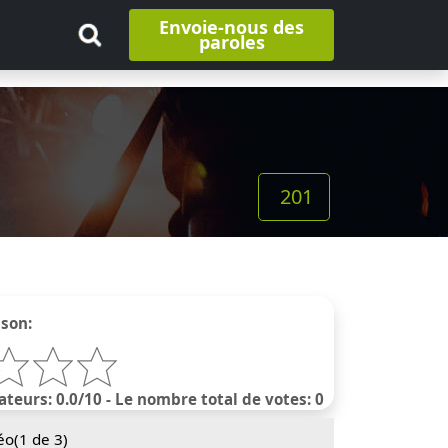
Envoie-nous des
paroles
201
nson:
ateurs: 0.0/10 - Le nombre total de votes: 0
éo(
1
de 3)