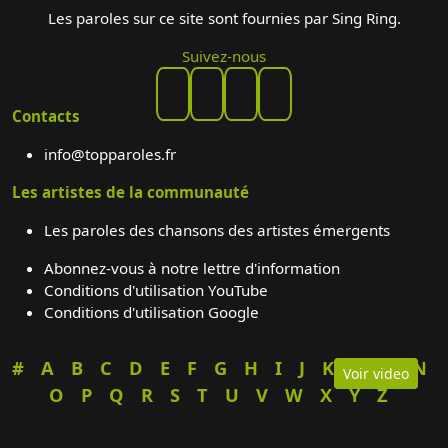
Les paroles sur ce site sont fournies par Sing Ring.
Suivez-nous
Contacts
info@topparoles.fr
Les artistes de la communauté
Les paroles des chansons des artistes émergents
Abonnez-vous à notre lettre d'information
Conditions d'utilisation YouTube
Conditions d'utilisation Google
#
A
B
C
D
E
F
G
H
I
J
K
L
M
N
Voir video
O
P
Q
R
S
T
U
V
W
X
Y
Z