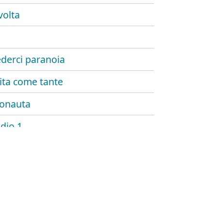
volta
ederci paranoia
ita come tante
onauta
udio 1
o stare bene
 esisti
 palmer
di paglia