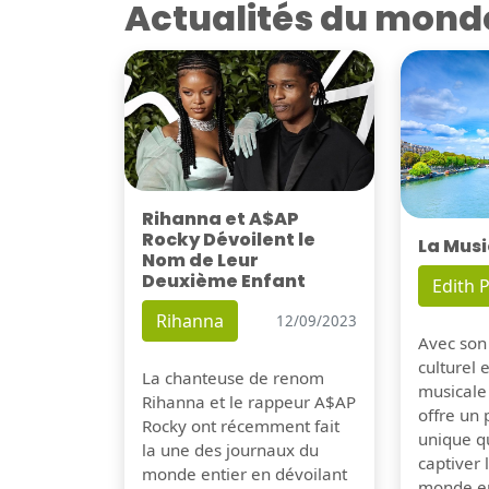
Actualités du mond
Rihanna et A$AP
Rocky Dévoilent le
La Musi
Nom de Leur
Deuxième Enfant
Edith P
Rihanna
12/09/2023
Avec son
culturel 
La chanteuse de renom
musicale
Rihanna et le rappeur A$AP
offre un
Rocky ont récemment fait
unique q
la une des journaux du
captiver
monde entier en dévoilant
monde en