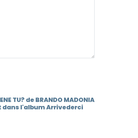
12.
Inter
13.
Sto b
14.
Ragaz
 BENE TU? de BRANDO MADONIA
 dans l'album Arrivederci