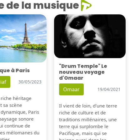
e de la musique
"Drum Temple" Le
que à Paris
nouveau voyage
d'Omaar
iaf
30/05/2023
Omaar
19/04/2021
 riche héritage
et sa scène
Il vient de loin, d'une terre
 dynamique, Paris
riche de culture et de
 paysage sonore
traditions millénaires, une
ui continue de
terre qui surplombe le
 les mélomanes du
Pacifique, mais qui se
tier.