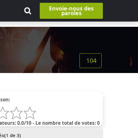
Envoie-nous des
paroles
104
nson:
ateurs: 0.0/10 - Le nombre total de votes: 0
éo(
1
de 3)