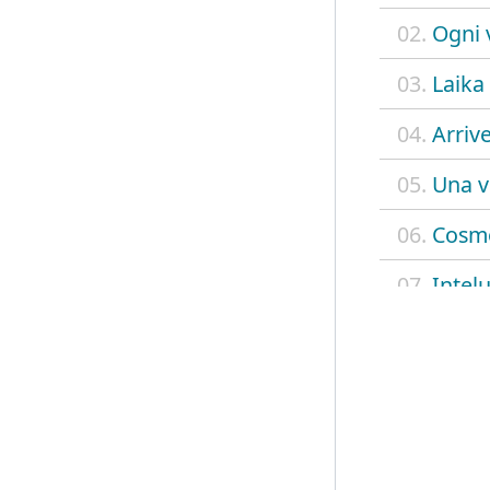
02.
Ogni 
03.
Laika
04.
Arriv
05.
Una v
06.
Cosm
07.
Intel
08.
Volev
09.
Tu non
10.
Laura
11.
Cane 