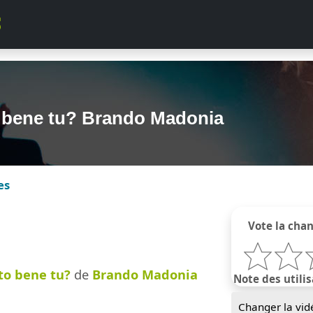
o bene tu? Brando Madonia
es
Vote la cha
to bene tu?
de
Brando Madonia
Note des utilis
Changer la vid