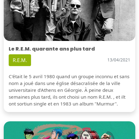
Le R.E.M. quarante ans plus tard
R.E.M.
13/04/2021
C'était le 5 avril 1980 quand un groupe inconnu et sans
nom a joué dans une église désacralisée de la ville
universitaire d'Athens en Géorgie. À peine deux
semaines plus tard, ils ont choisi un nom R.E.M. , et ilt
ont sortiun single et en 1983 un album "Murmur".