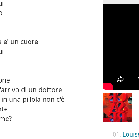
ui
o
e e' un cuore
ui
e
ione
'arrivo di un dottore
in una pillola non c'è
nte
 me?
01.
Louis