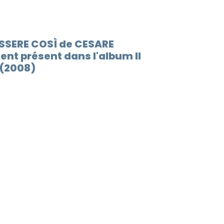
e
12.
Cerca
ESSERE COSÌ de CESARE
nt présent dans l'album Il
 (2008)