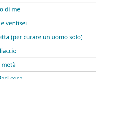
o di me
 e ventisei
cetta (per curare un uomo solo)
liaccio
a metà
iasi cosa
i in un miracolo
 di un re
ssere così
mo bacio sulla luna