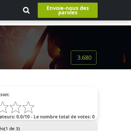
Envoie-nous des
paroles
3.680
nson:
ateurs: 0.0/10 - Le nombre total de votes: 0
éo(
1
de 3)