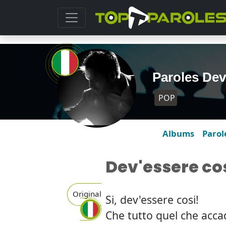
Paroles Dev
POP
Albums
Parol
Dev'essere co
Original
Si, dev'essere cosi!
Che tutto quel che acc