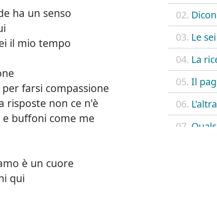
ade ha un senso
02.
Dicon
ui
03.
Le sei
ei il mio tempo
04.
La ri
ione
05.
Il pag
 per farsi compassione
a risposte non ce n'è
06.
L'altr
 e buffoni come me
07.
Quals
08.
Chius
iamo è un cuore
09.
Figlio
ni qui
e
10.
Dev'e
e
11.
Il pri