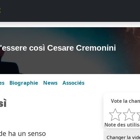
'essere così Cesare Cremonini
es
Biographie
News
Associés
sì
Vote la cha
Note des utilis
ade ha un senso
Changer la vid