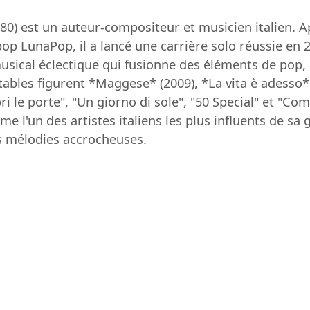
0) est un auteur-compositeur et musicien italien. A
op LunaPop, il a lancé une carrière solo réussie en
sical éclectique qui fusionne des éléments de pop, d
ables figurent *Maggese* (2009), *La vita è adesso* 
ri le porte", "Un giorno di sole", "50 Special" et "Co
l'un des artistes italiens les plus influents de sa 
es mélodies accrocheuses.