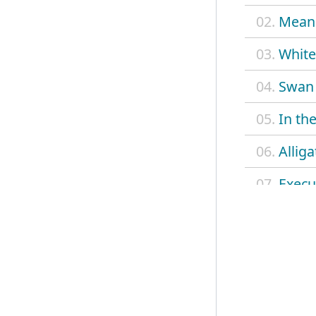
02.
Mean
03.
White
04.
Swan
05.
In th
06.
Allig
07.
Execu
08.
Ameri
09.
Angels
10.
A mar
11.
You'r