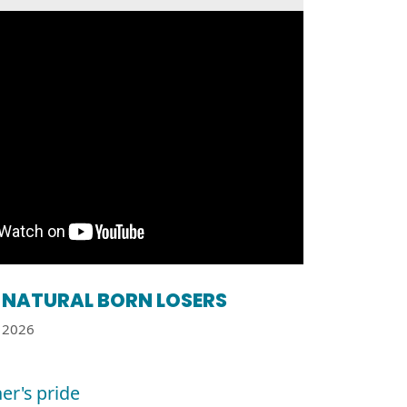
NATURAL BORN LOSERS
2026
er's pride