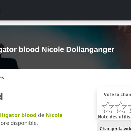
igator blood Nicole Dollanganger
es
d
Vote la cha
lligator blood
de
Nicole
Note des utilis
ore disponible.
Changer la vid