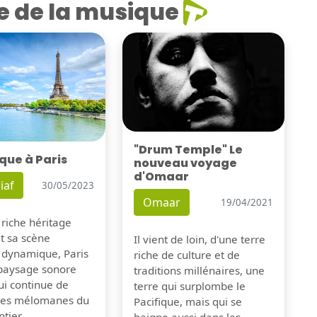
e de la musique
"Drum Temple" Le
que à Paris
nouveau voyage
d'Omaar
iaf
30/05/2023
Omaar
19/04/2021
 riche héritage
et sa scène
Il vient de loin, d'une terre
 dynamique, Paris
riche de culture et de
 paysage sonore
traditions millénaires, une
ui continue de
terre qui surplombe le
 les mélomanes du
Pacifique, mais qui se
tier.