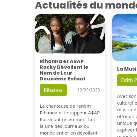
Actualités du mond
Rihanna et A$AP
Rocky Dévoilent le
La Musi
Nom de Leur
Deuxième Enfant
Edith P
Rihanna
12/09/2023
Avec son
culturel 
La chanteuse de renom
musicale
Rihanna et le rappeur A$AP
offre un
Rocky ont récemment fait
unique q
la une des journaux du
captiver
monde entier en dévoilant
monde en