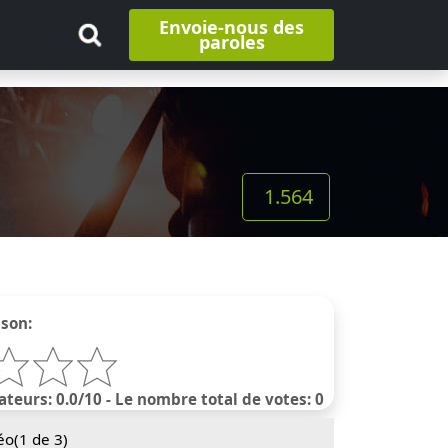
Envoie-nous des
paroles
1.564
nson:
ateurs: 0.0/10 - Le nombre total de votes: 0
éo(
1
de 3)