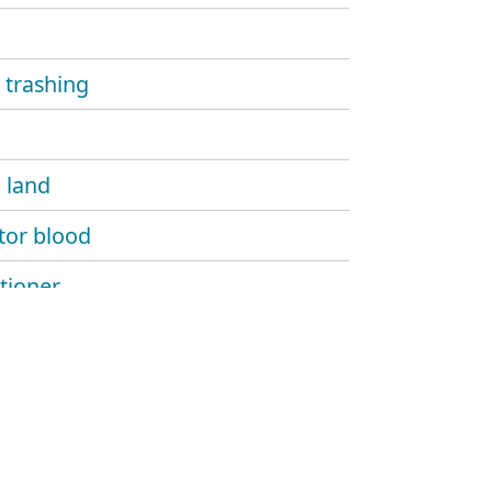
 trashing
e land
ator blood
tioner
can tradition
 of porn ii
velous persona
e so cool