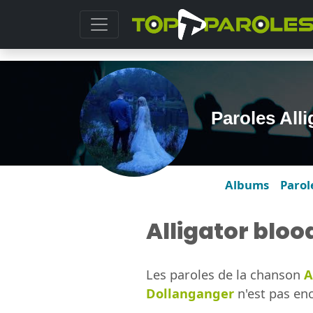
Paroles All
Albums
Parol
Alligator bloo
Les paroles de la chanson
A
Dollanganger
n'est pas enc