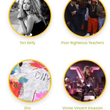
Tori Kelly
Poor Righteous Teachers
Diiv
Vinnie Vincent Invasion