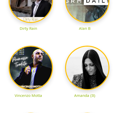
Dirty Rain
Alan B
Vincenzo Motta
Amanda (It)