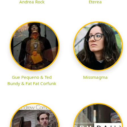
Andrea Rock
Eterea
Gue Pequeno & Ted
Missmagma
Bundy & Fat Fat Corfunk