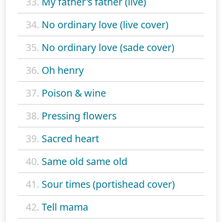
33.
My father's father (live)
34.
No ordinary love (live cover)
35.
No ordinary love (sade cover)
36.
Oh henry
37.
Poison & wine
38.
Pressing flowers
39.
Sacred heart
40.
Same old same old
41.
Sour times (portishead cover)
42.
Tell mama