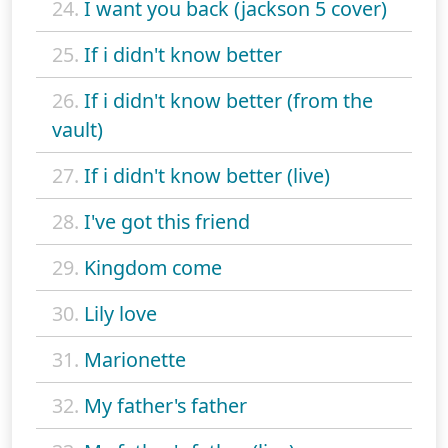
24.
I want you back (jackson 5 cover)
25.
If i didn't know better
26.
If i didn't know better (from the
vault)
27.
If i didn't know better (live)
28.
I've got this friend
29.
Kingdom come
30.
Lily love
31.
Marionette
32.
My father's father