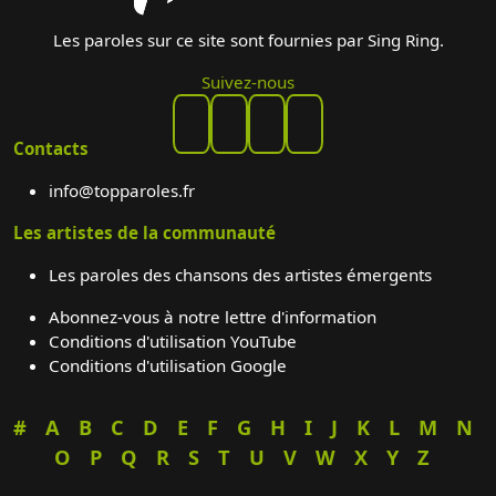
Les paroles sur ce site sont fournies par Sing Ring.
Suivez-nous
Contacts
info@topparoles.fr
Les artistes de la communauté
Les paroles des chansons des artistes émergents
Abonnez-vous à notre lettre d'information
Conditions d'utilisation YouTube
Conditions d'utilisation Google
#
A
B
C
D
E
F
G
H
I
J
K
L
M
N
O
P
Q
R
S
T
U
V
W
X
Y
Z