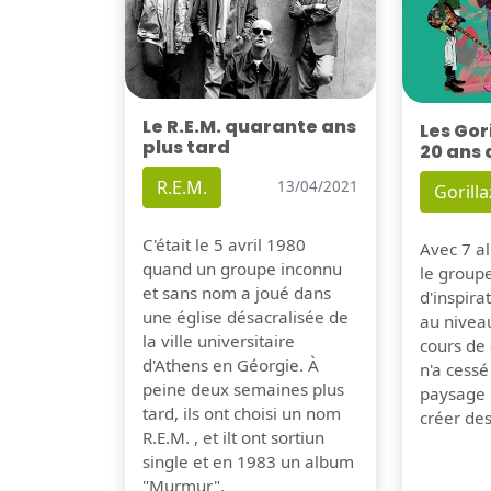
Le R.E.M. quarante ans
Les Gor
plus tard
20 ans 
R.E.M.
13/04/2021
Gorilla
C'était le 5 avril 1980
Avec 7 al
quand un groupe inconnu
le group
et sans nom a joué dans
d'inspira
une église désacralisée de
au nivea
la ville universitaire
cours de 
d'Athens en Géorgie. À
n'a cessé
peine deux semaines plus
paysage 
tard, ils ont choisi un nom
créer de
R.E.M. , et ilt ont sortiun
single et en 1983 un album
"Murmur".