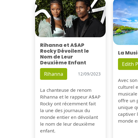
Rihanna et A$AP
Rocky Dévoilent le
La Musi
Nom de Leur
Deuxième Enfant
Edith P
Rihanna
12/09/2023
Avec son
culturel 
La chanteuse de renom
musicale
Rihanna et le rappeur A$AP
offre un
Rocky ont récemment fait
unique q
la une des journaux du
captiver
monde entier en dévoilant
monde en
le nom de leur deuxième
enfant.