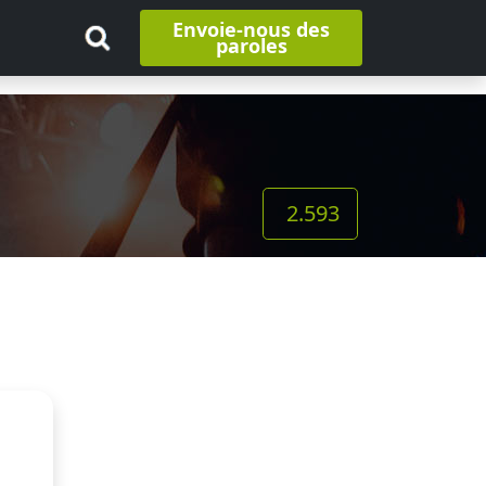
Envoie-nous des
paroles
2.593