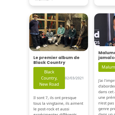
Maluma 
Le premier album de
jamaïc
Black Country
Malum
Black
Country,
02/03/2021
J'ai l'im
New Road
d'aborder
dans cet a
une prém
Il sont 7, ils ont presque
n'est pa
tous la vingtaine, ils aiment
genre pré
le post-rock et aussi
dans un 
expérimenter différents