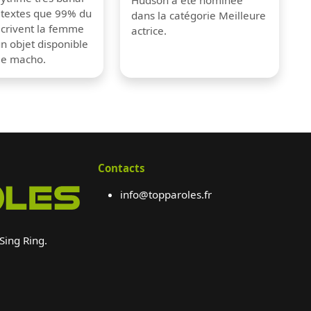
 textes que 99% du
dans la catégorie Meilleure
crivent la femme
actrice.
 objet disponible
me macho.
Contacts
info@topparoles.fr
 Sing Ring.