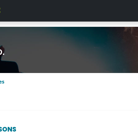
D.
es
SONS