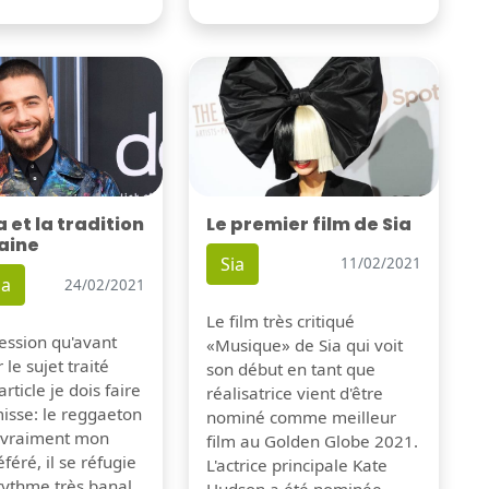
Le premier film de Sia
et la tradition
aine
Sia
11/02/2021
a
24/02/2021
Le film très critiqué
pression qu'avant
«Musique» de Sia qui voit
 le sujet traité
son début en tant que
rticle je dois faire
réalisatrice vient d'être
isse: le reggaeton
nominé comme meilleur
s vraiment mon
film au Golden Globe 2021.
féré, il se réfugie
L'actrice principale Kate
rythme très banal
Hudson a été nominée