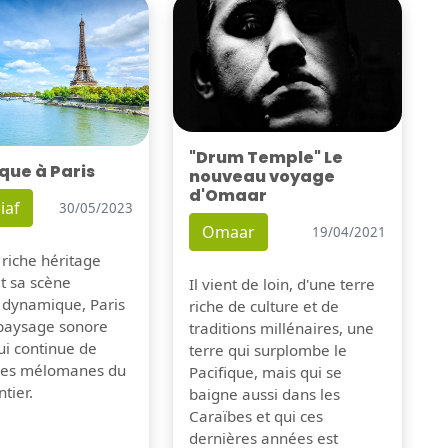
"Drum Temple" Le
que à Paris
nouveau voyage
d'Omaar
iaf
30/05/2023
Omaar
19/04/2021
 riche héritage
et sa scène
Il vient de loin, d'une terre
 dynamique, Paris
riche de culture et de
 paysage sonore
traditions millénaires, une
ui continue de
terre qui surplombe le
 les mélomanes du
Pacifique, mais qui se
tier.
baigne aussi dans les
Caraïbes et qui ces
dernières années est