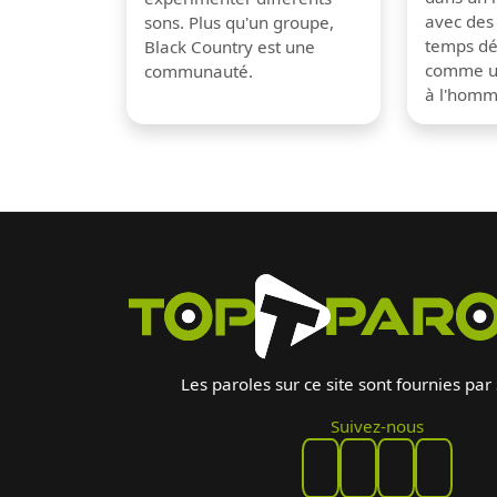
avec des
sons. Plus qu'un groupe,
temps dé
Black Country est une
comme un
communauté.
à l'hom
Les paroles sur ce site sont fournies par
Suivez-nous