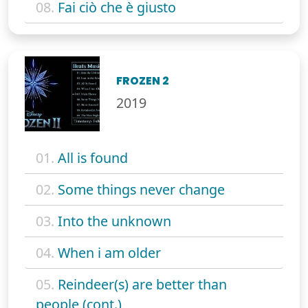
08.
Fai ciò che è giusto
FROZEN 2
2019
01.
All is found
02.
Some things never change
03.
Into the unknown
04.
When i am older
05.
Reindeer(s) are better than
people (cont.)