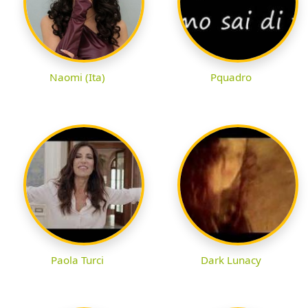
Naomi (Ita)
Pquadro
Paola Turci
Dark Lunacy