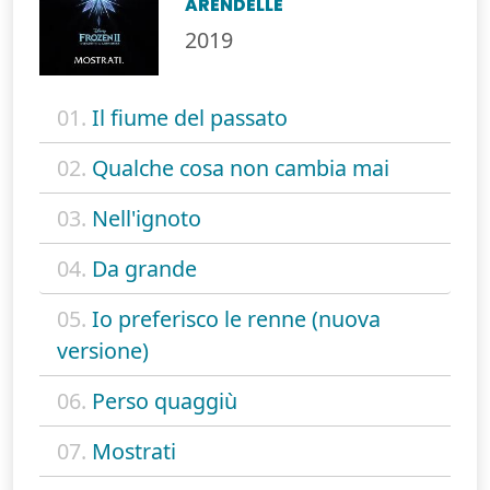
ARENDELLE
2019
01.
Il fiume del passato
02.
Qualche cosa non cambia mai
03.
Nell'ignoto
04.
Da grande
05.
Io preferisco le renne (nuova
versione)
06.
Perso quaggiù
07.
Mostrati