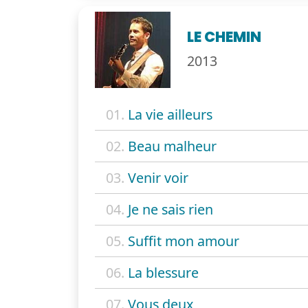
LE CHEMIN
2013
01.
La vie ailleurs
02.
Beau malheur
03.
Venir voir
04.
Je ne sais rien
05.
Suffit mon amour
06.
La blessure
07.
Vous deux