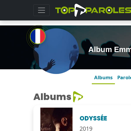
Album Emm
Albums
Parol
Albums
ODYSSÉE
2019