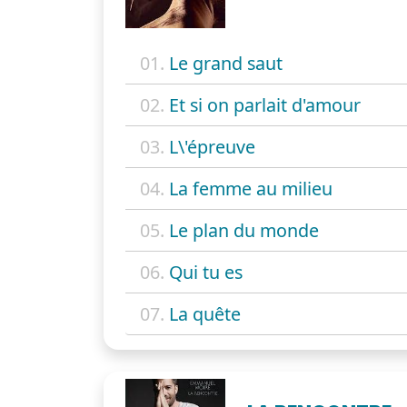
01.
Le grand saut
02.
Et si on parlait d'amour
03.
L\'épreuve
04.
La femme au milieu
05.
Le plan du monde
06.
Qui tu es
07.
La quête