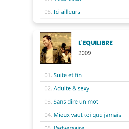
08.
Ici ailleurs
L'EQUILIBRE
2009
01.
Suite et fin
02.
Adulte & sexy
03.
Sans dire un mot
04.
Mieux vaut toi que jamais
05.
L'adversaire