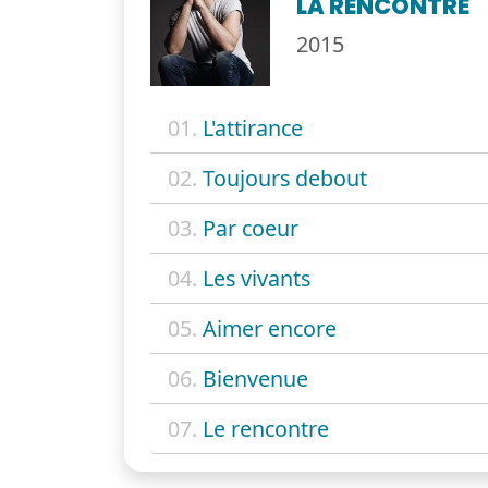
LA RENCONTRE
2015
01.
L'attirance
02.
Toujours debout
03.
Par coeur
04.
Les vivants
05.
Aimer encore
06.
Bienvenue
07.
Le rencontre