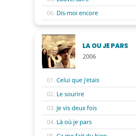
06.
Dis-moi encore
LA OU JE PARS
2006
01.
Celui que j'etais
02.
Le sourire
03.
Je vis deux fois
04.
Là où je pars
05.
Ca me fait du bien