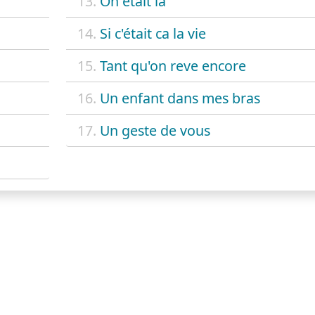
13.
On etait là
i
14.
Si c'était ca la vie
15.
Tant qu'on reve encore
16.
Un enfant dans mes bras
17.
Un geste de vous