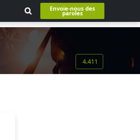
Envoie-nous des
paroles
4.411