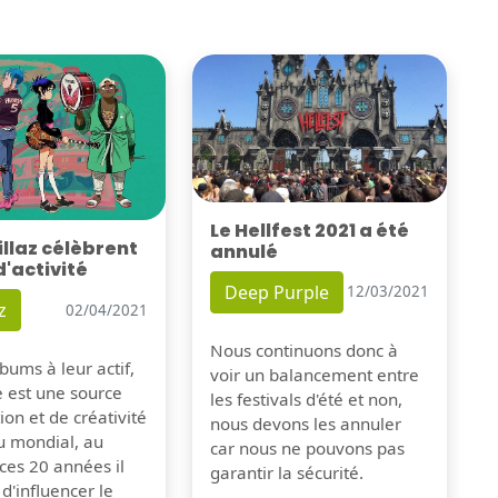
Le Hellfest 2021 a été
illaz célèbrent
annulé
d'activité
Deep Purple
12/03/2021
z
02/04/2021
Nous continuons donc à
bums à leur actif,
voir un balancement entre
e est une source
les festivals d'été et non,
tion et de créativité
nous devons les annuler
u mondial, au
car nous ne pouvons pas
ces 20 années il
garantir la sécurité.
 d'influencer le