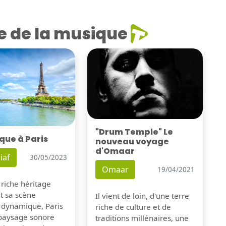
e de la musique
"Drum Temple" Le
que à Paris
nouveau voyage
d'Omaar
iaf
30/05/2023
Omaar
19/04/2021
 riche héritage
et sa scène
Il vient de loin, d'une terre
 dynamique, Paris
riche de culture et de
 paysage sonore
traditions millénaires, une