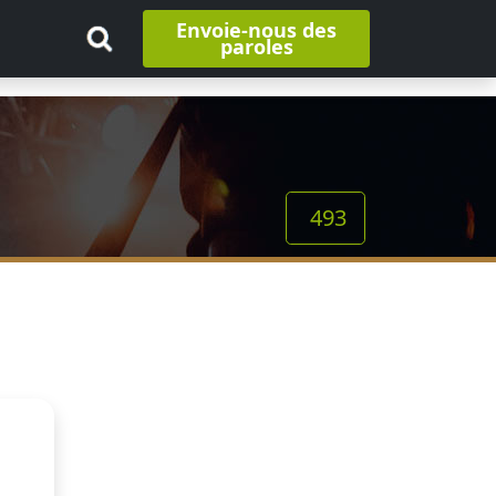
Envoie-nous des
paroles
493