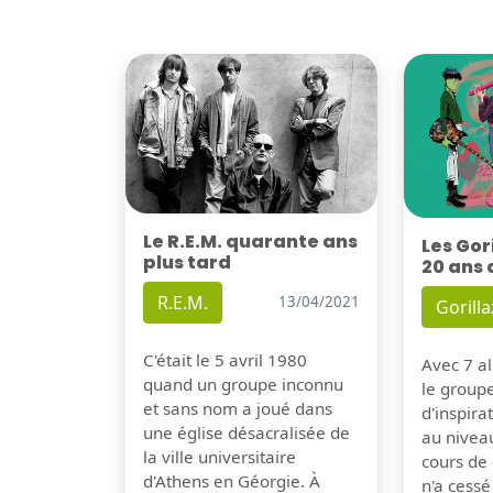
Le R.E.M. quarante ans
Les Gor
plus tard
20 ans 
R.E.M.
13/04/2021
Gorilla
C'était le 5 avril 1980
Avec 7 al
quand un groupe inconnu
le group
et sans nom a joué dans
d'inspira
une église désacralisée de
au nivea
la ville universitaire
cours de 
d'Athens en Géorgie. À
n'a cessé