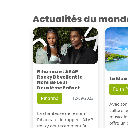
Actualités du mond
Rihanna et A$AP
Rocky Dévoilent le
La Musi
Nom de Leur
Deuxième Enfant
Edith P
Rihanna
12/09/2023
Avec son
culturel 
La chanteuse de renom
musicale
Rihanna et le rappeur A$AP
offre un
Rocky ont récemment fait