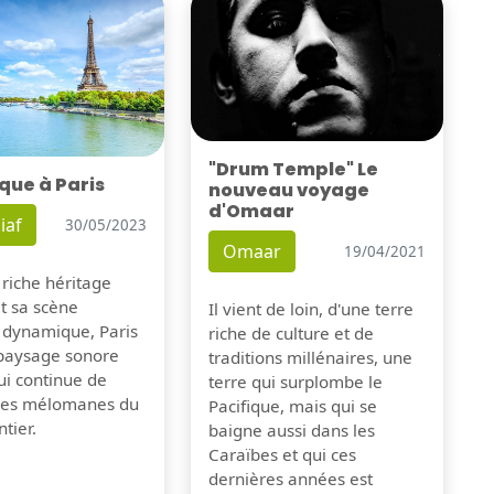
"Drum Temple" Le
que à Paris
nouveau voyage
d'Omaar
iaf
30/05/2023
Omaar
19/04/2021
 riche héritage
et sa scène
Il vient de loin, d'une terre
 dynamique, Paris
riche de culture et de
 paysage sonore
traditions millénaires, une
ui continue de
terre qui surplombe le
 les mélomanes du
Pacifique, mais qui se
tier.
baigne aussi dans les
Caraïbes et qui ces
dernières années est