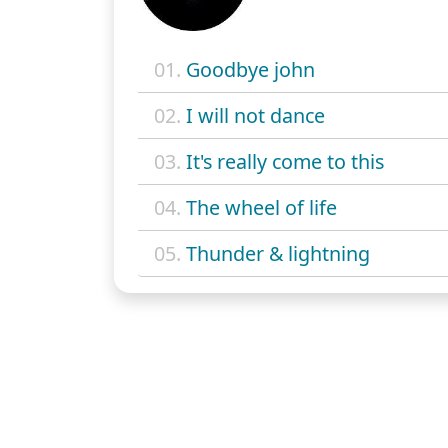
01.
Goodbye john
02.
I will not dance
03.
It's really come to this
04.
The wheel of life
05.
Thunder & lightning