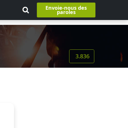
Envoie-nous des
paroles
3.836