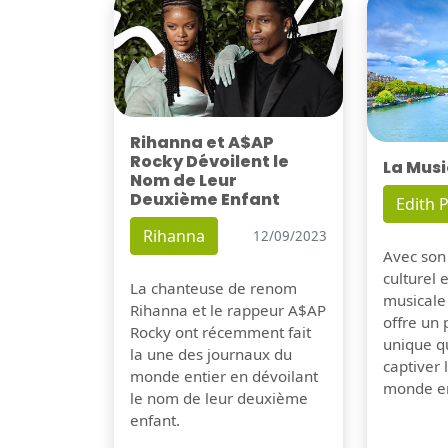
Rihanna et A$AP
Rocky Dévoilent le
La Musi
Nom de Leur
Deuxième Enfant
Edith P
Rihanna
12/09/2023
Avec son
culturel 
La chanteuse de renom
musicale
Rihanna et le rappeur A$AP
offre un
Rocky ont récemment fait
unique q
la une des journaux du
captiver
monde entier en dévoilant
monde en
le nom de leur deuxième
enfant.