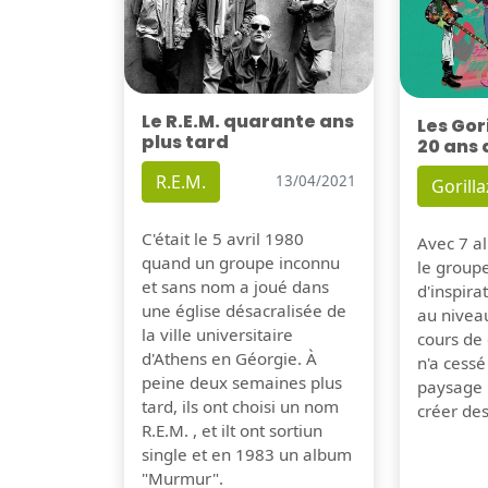
Le R.E.M. quarante ans
Les Gor
plus tard
20 ans 
R.E.M.
13/04/2021
Gorilla
C'était le 5 avril 1980
Avec 7 al
quand un groupe inconnu
le group
et sans nom a joué dans
d'inspira
une église désacralisée de
au nivea
la ville universitaire
cours de 
d'Athens en Géorgie. À
n'a cessé
peine deux semaines plus
paysage 
tard, ils ont choisi un nom
créer de
R.E.M. , et ilt ont sortiun
single et en 1983 un album
"Murmur".