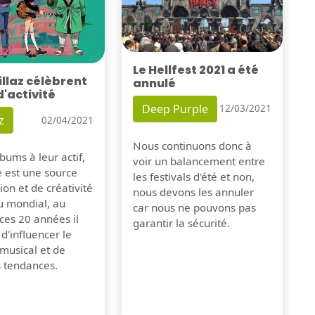
Le Hellfest 2021 a été
illaz célèbrent
annulé
d'activité
Deep Purple
12/03/2021
z
02/04/2021
Nous continuons donc à
bums à leur actif,
voir un balancement entre
e est une source
les festivals d'été et non,
tion et de créativité
nous devons les annuler
u mondial, au
car nous ne pouvons pas
ces 20 années il
garantir la sécurité.
 d'influencer le
musical et de
s tendances.