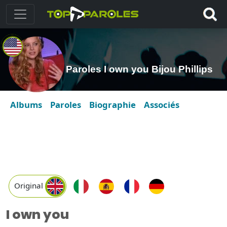
Paroles I own you Bijou Phillips
Albums
Paroles
Biographie
Associés
Original
I own you