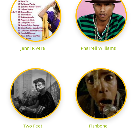
Jenni Rivera
Pharrell Williams
Two Feet
Fishbone